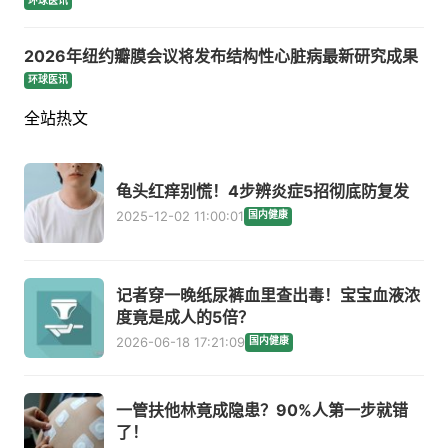
环球医讯
2026年纽约瓣膜会议将发布结构性心脏病最新研究成果
环球医讯
全站热文
龟头红痒别慌！4步辨炎症5招彻底防复发
2025-12-02 11:00:01
国内健康
记者穿一晚纸尿裤血里查出毒！宝宝血液浓
度竟是成人的5倍？
2026-06-18 17:21:09
国内健康
一管扶他林竟成隐患？90%人第一步就错
了！