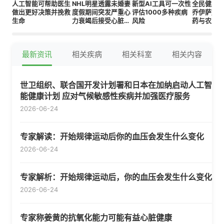
人工智能可帮助医生
NHL明星透露未婚妻
新型AI工具可一次性
全民健康无
做出更好决策并挽救
度假期间突发严重心
评估1000多种疾病
乔伊萨加
生命
力衰竭后接受心脏移
风险
药与农业
植
人工智能
最新资讯
相关疾病
相关科室
相关内容
世卫组织、联合国开发计划署和日本在加纳启动人工智
能健康计划 应对气候敏感性疾病并加强医疗服务
2026-06-24
专家解读：开始规律运动后你的血压会发生什么变化
2026-06-24
专家解析：开始规律运动后，你的血压会发生什么变化
2026-06-24
专家称姜黄的抗氧化能力可能有益心脏健康