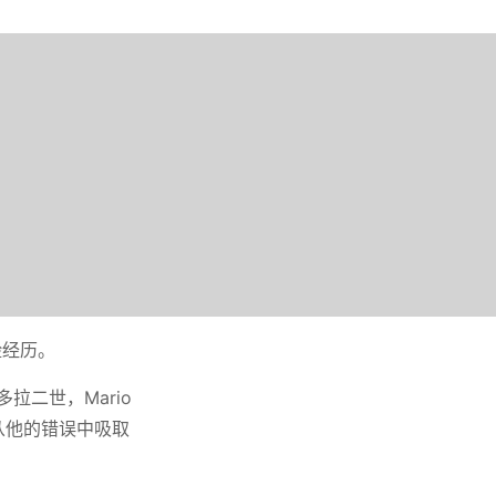
险经历。
拉二世，Mario
丝能从他的错误中吸取