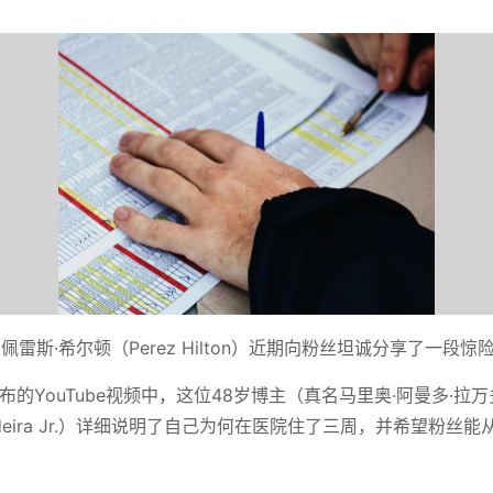
雷斯·希尔顿（Perez Hilton）近期向粉丝坦诚分享了一段惊
布的YouTube视频中，这位48岁博主（真名马里奥·阿曼多·拉万多
avandeira Jr.）详细说明了自己为何在医院住了三周，并希望粉