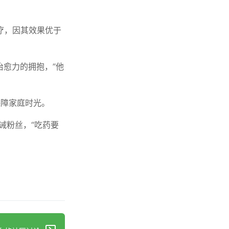
疗，因其效果优于
治愈力的拥抱，”他
保障家庭时光。
诫粉丝，“吃药要