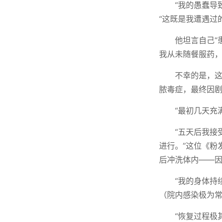
“我的愚蠢导
“这既是我遭遇过
他坦言自己“
我从未随餐服药，
不幸的是，
脓毒症，最终因
“最初几天充
“五天后我接
进行。”这位《粉
后冲洗体内——因
“我的身体持
（院内感染极为
“恢复过程极