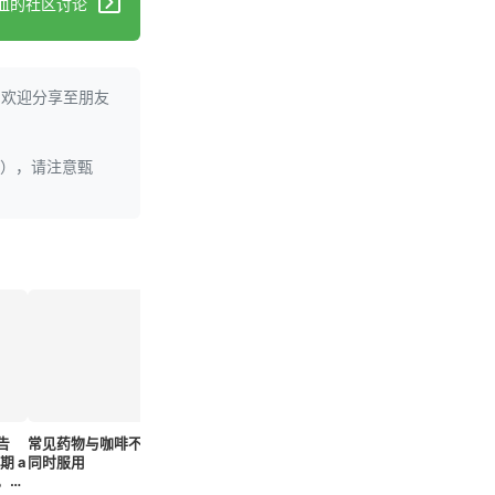
血的社区讨论
。欢迎分享至朋友
理），请注意甄
告
常见药物与咖啡不宜
冬季呼吸道感染风险
每月一次口服药片展
新型抗生
期 a
同时服用
增加，专家提供预防
现作为HIV预防候选
耐药性淋
，一
建议
药物的潜力