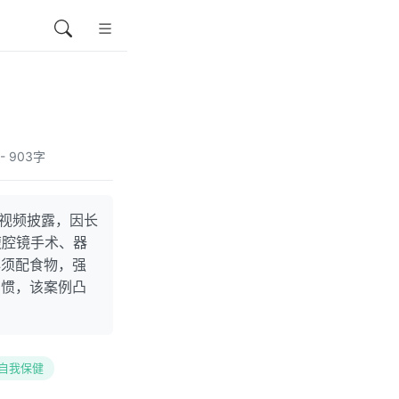
 - 903字
e视频披露，因长
腹腔镜手术、器
必须配食物，强
习惯，该案例凸
自我保健