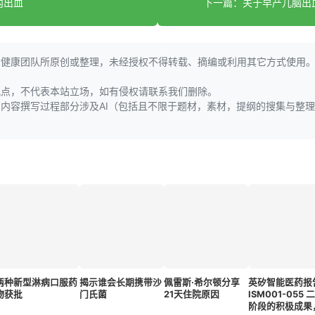
内出血
下一篇：关于早产儿脑出
大健康团队所原创或整理，未经授权不得转载、摘编或利用其它方式使用
观点，不代表本站立场，如有侵权请联系我们删除。
页内容撰写过程部分涉及AI（包括且不限于题材，素材，提纲的搜集与整
两种新型淋病口服药
揭示谁会长期携带沙
佩雷斯·希尔顿分享
英矽智能医药报
物获批
门氏菌
21天住院原因
ISM001-055 二
阶段的积极成果