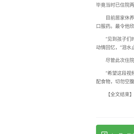
毕竟当时已住院两
目前居家休养
口服药。最令他欣
“见到孩子们
动情回忆，“泪水
尽管此次住
“希望这段视
配食物，切勿空腹
【全文结束