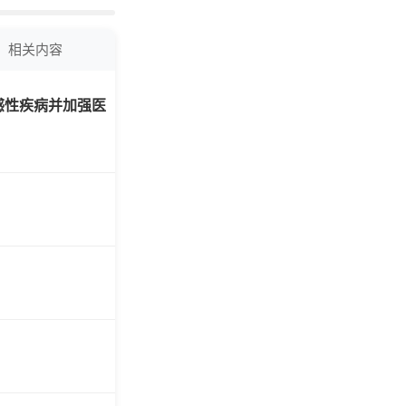
工智
肺纤
型首
相关内容
感性疾病并加强医