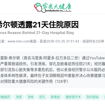
希尔顿透露21天住院原因
ares Reason Behind 21-Day Hospital Stay
源：www.msn.com
美国 - 英语
2026-03-25 21:51:42 - 阅读时长2分钟
雷斯·希尔顿（真名马里奥·阿曼多·拉万多拉二世）通过YouTub
严重胃肠道损伤，引发溃疡、穿孔及脓毒症而住院21天；经历
肺部引流及心脏失衡等多重危机后，他以亲身经历警示公众服药
其身体系统性崩溃，最终在子女泪眼相迎中康复并决心改善健康
对预防重大健康风险的关键作用（128字）
空腹服药
流感
溃疡
穿孔
脓毒症
腹腔镜手术
院内感染