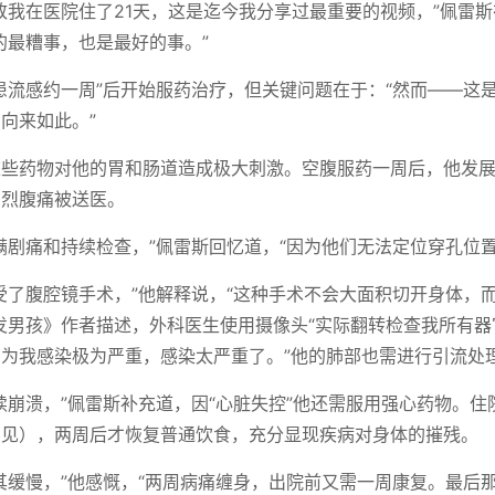
致我在医院住了21天，这是迄今我分享过最重要的视频，”佩雷
的最糟事，也是最好的事。”
患流感约一周”后开始服药治疗，但关键问题在于：“然而——这
向来如此。”
这些药物对他的胃和肠道造成极大刺激。空腹服药一周后，他发
剧烈腹痛被送医。
满剧痛和持续检查，”佩雷斯回忆道，“因为他们无法定位穿孔位置
受了腹腔镜手术，”他解释说，“这种手术不会大面积切开身体，
发男孩》作者描述，外科医生使用摄像头“实际翻转检查我所有
为我感染极为严重，感染太严重了。”他的肺部也需进行引流处
续崩溃，”佩雷斯补充道，因“心脏失控”他还需服用强心药物。
常见），两周后才恢复普通饮食，充分显现疾病对身体的摧残。
其缓慢，”他感慨，“两周病痛缠身，出院前又需一周康复。最后