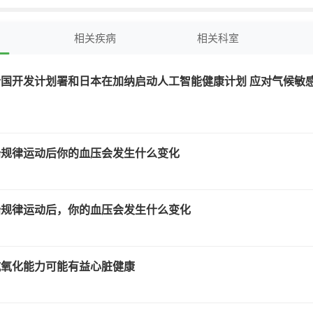
种使用生成式人
能设计的特发性
维化（IPF）新
相关疾病
相关科室
创药物治疗
国开发计划署和日本在加纳启动人工智能健康计划 应对气候敏
始规律运动后你的血压会发生什么变化
始规律运动后，你的血压会发生什么变化
抗氧化能力可能有益心脏健康