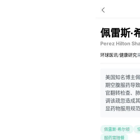
佩雷斯·
Perez Hilton Sh
环球医讯
/
健康研究
来
美国知名博主佩
期空腹服药导致
官翻转检查、
调该疏忽造成
显药物服用规范
佩雷斯·希尔顿
服药需随餐