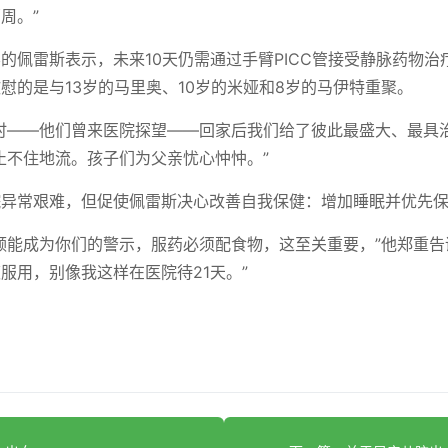
周。”
的佩雷斯表示，未来10天仍需通过手臂PICC管接受静脉药物治
慰的是与13岁的马里奥、10岁的米娅和8岁的马伊特重聚。
时——他们曾来医院探望——回家后我们给了彼此最盛大、最具
止不住地流。孩子们为父亲忧心忡忡。”
院异常艰难，但促使佩雷斯决心改善自我保健：增加睡眠并优先
频能成为你们的警示，服药必须配食物，这至关重要，”他郑重告
服用，别像我这样在医院待21天。”
】