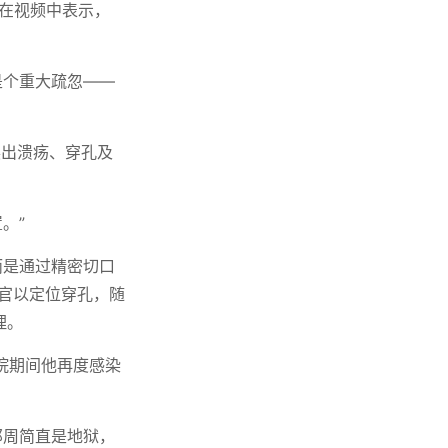
斯在视频中表示，
是个重大疏忽——
展出溃疡、穿孔及
。”
而是通过精密切口
器官以定位穿孔，随
理。
住院期间他再度感染
那周简直是地狱，