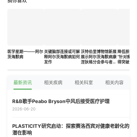
猜你喜欢
医学星期一——阿尔
关键脑部连接或可解
沃特伯里博物馆新展
降低胆固
茨海默病
释阿尔茨海默病如何
展示阿尔茨海默病康
“针对痴呆
发作
涅狄格分会参与者作
得突破
品
最新资讯
相关疾病
相关科室
相关内容
R&B歌手Peabo Bryson中风后接受医疗护理
2026-06-20
PLASTICITY研究启动：探索赛洛西宾对健康老龄化的
潜在影响