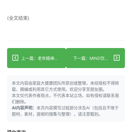
(全文结束)
上一篇：老年精神病床位不足使患者和医生面临风险
下一篇：MIND饮食或可降低老年痴呆风险，即便晚年开始亦有效
本文内容由家庭大健康团队所原创或整理，未经授权不得转
载、摘编或利用其它方式使用。欢迎分享至朋友圈。
本文仅代表作者观点，不代表本站立场，如有侵权请联系我
们删除。
AI内容声明：
本页内容撰写过程部分涉及AI（包括且不限于
题材，素材，提纲的搜集与整理），请注意甄别。