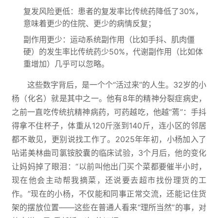
复发风险更低：患者的复发率比传统药降低了30%，
意味着更少的住院、更少的病情反复；
副作用更少：运动系统副作用（比如手抖、肌肉僵
硬）的发生率比传统药少50%，代谢副作用（比如体
重增加）几乎可以忽略。
这些数字背后，是一个个“活过来”的人生。32岁的小
杨（化名）就是其中之一。他有8年的精神分裂症病史，
之前一直吃传统抗精神病药，可药越吃，他越“蔫”：手抖
得拿不住杯子，体重从120斤涨到140斤，连小区的邻居
都不敢见，更别说找工作了。2025年年初，小杨加入了
呫诺美林曲司氯铵胶囊的临床试验，3个月后，他的变化
让妈妈掉了眼泪：“以前叫他出门买个菜都要催半小时，
现在他会主动帮我摘菜，还说要去超市找份理货的工
作。”现在的小杨，不仅能和同事正常交流，还能记住货
架的摆放位置——这些在普通人看来“理所当然”的事，对