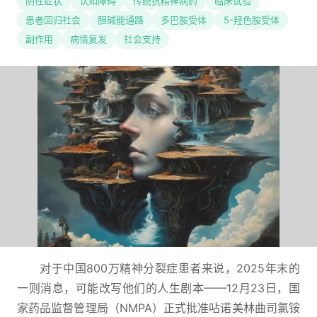
阴性症状
认知障碍
传统抗精神病药
临床试验
患者回归社会
胆碱能通路
多巴胺受体
5-羟色胺受体
副作用
病情复发
社会支持
对于中国800万精神分裂症患者来说，2025年末的
一则消息，可能改写他们的人生剧本——12月23日，国
家药品监督管理局（NMPA）正式批准呫诺美林曲司氯铵