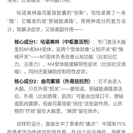
没用，还会触发一系列副作用。
呫诺美林曲司氯铵胶囊的“创新”，恰恰是换了一条
“路”：它瞄准的是“胆碱能通路”，用两种成分的复方设
计，既解决症状，又规避副作用——
核心成分1：呫诺美林（中枢激活剂）
：专门激活大脑
里的M1和M4受体，这两个受体就像“认知开关”和“情
绪开关”——M1受体负责改善认知功能（比如记忆
力、注意力），M4受体能缓解阴性症状（比如社交退
缩），同时还能辅助控制阳性症状；
核心成分2：曲司氯铵（外周拮抗剂）
：它不会进入
大脑，只在外周“把关”——要知道，胆碱能通路激活
后，外周（比如肠胃、肌肉）可能会出现口干、便秘
或肌肉震颤，但曲司氯铵能“挡住”这些副作用，让药
物的“疗效”留在大脑里，“麻烦”留在体外。
这样的设计，直接击中了患者的“痛点”：中国有75%
的患者因为传统药的副作用，在18个月内停药，导致复