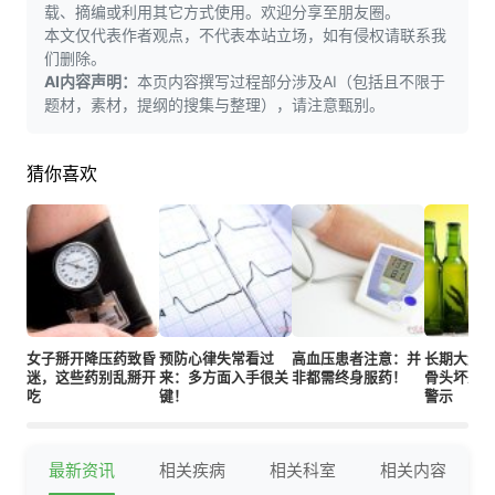
载、摘编或利用其它方式使用。欢迎分享至朋友圈。
本文仅代表作者观点，不代表本站立场，如有侵权请联系我
们删除。
AI内容声明：
本页内容撰写过程部分涉及AI（包括且不限于
题材，素材，提纲的搜集与整理），请注意甄别。
猜你喜欢
女子掰开降压药致昏
预防心律失常看过
高血压患者注意：并
长期大量
迷，这些药别乱掰开
来：多方面入手很关
非都需终身服药！
骨头坏死
吃
键！
警示
最新资讯
相关疾病
相关科室
相关内容