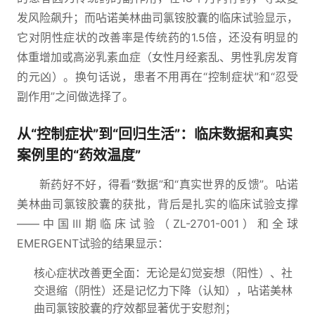
发风险飙升；而呫诺美林曲司氯铵胶囊的临床试验显示，
它对阴性症状的改善率是传统药的1.5倍，还没有明显的
体重增加或高泌乳素血症（女性月经紊乱、男性乳房发育
的元凶）。换句话说，患者不用再在“控制症状”和“忍受
副作用”之间做选择了。
从“控制症状”到“回归生活”：临床数据和真实
案例里的“药效温度”
新药好不好，得看“数据”和“真实世界的反馈”。呫诺
美林曲司氯铵胶囊的获批，背后是扎实的临床试验支撑
——中国Ⅲ期临床试验（ZL-2701-001）和全球
EMERGENT试验的结果显示：
核心症状改善更全面：无论是幻觉妄想（阳性）、社
交退缩（阴性）还是记忆力下降（认知），呫诺美林
曲司氯铵胶囊的疗效都显著优于安慰剂；