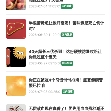
相藏在这3个关键点
2026-07-04 11:05:01
国内健康
半根苦黄瓜让他肝衰竭！苦味竟是死亡倒计
时？
2026-06-30 11:20:01
国内健康
40天超长三伏杀到！这份硬核防暑攻略让
你稳过整个夏天
2026-06-27 09:15:01
国内健康
你正在被这4个习惯悄悄拖垮！盛夏健康警
报已拉响
2026-07-03 09:25:01
国内健康
无偿献血现在真香了！优先用血血费秒减还