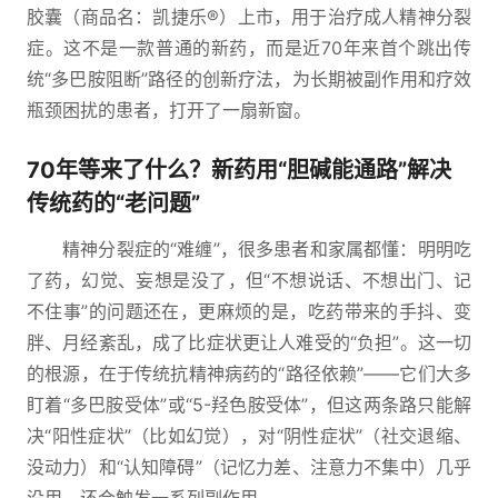
胶囊（商品名：凯捷乐®）上市，用于治疗成人精神分裂
症。这不是一款普通的新药，而是近70年来首个跳出传
统“多巴胺阻断”路径的创新疗法，为长期被副作用和疗效
瓶颈困扰的患者，打开了一扇新窗。
70年等来了什么？新药用“胆碱能通路”解决
传统药的“老问题”
精神分裂症的“难缠”，很多患者和家属都懂：明明吃
了药，幻觉、妄想是没了，但“不想说话、不想出门、记
不住事”的问题还在，更麻烦的是，吃药带来的手抖、变
胖、月经紊乱，成了比症状更让人难受的“负担”。这一切
的根源，在于传统抗精神病药的“路径依赖”——它们大多
盯着“多巴胺受体”或“5-羟色胺受体”，但这两条路只能解
决“阳性症状”（比如幻觉），对“阴性症状”（社交退缩、
没动力）和“认知障碍”（记忆力差、注意力不集中）几乎