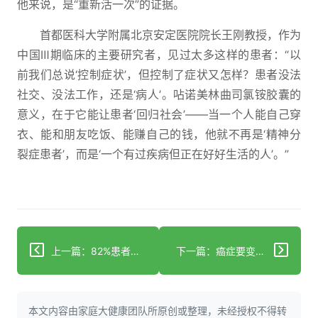
他来说，是“重新活一次”的证据。
首都医科大学附属北京安定医院院长王刚教授，作为
中国Ⅲ期临床的主要研究者，见过太多这样的患者：“以
前我们总说‘控制症状’，但控制了症状又怎样？患者没法
社交、没法工作，还是‘病人’。呫诺美林曲司氯铵胶囊的
意义，在于它能让患者‘回归社会’——当一个人能自己穿
衣、能和朋友吃饭、能赚自己的钱，他就不再是‘精神分
裂症患者’，而是‘一个有过疾病但正在好好生活的人’。”
上一篇：82%患者术前肿瘤消失？中国新药改写结肠癌治疗规则
下一篇：癌症要变慢病了？这些新突破你必须知道！
本文内容由家庭大健康团队所原创或整理，未经授权不得转