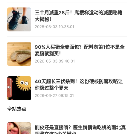
三个月减重28斤！爬楼梯运动的减肥秘籍
大揭秘！
2025-08-03 10:35:01
90%人买错全麦面包？配料表第1位不是全
麦粉就别买！
2026-05-03 09:40:01
40天超长三伏杀到！这份硬核防暑攻略让
你稳过整个夏天
2026-06-27 09:15:01
全站热点
削皮还是直接啃？医生悄悄说吃桃的南北真