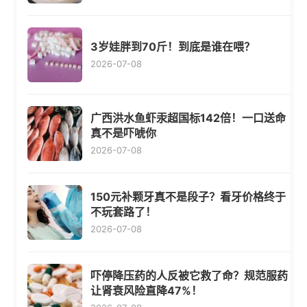
3岁娃胖到70斤！到底是谁在喂？
2026-07-08
广西洪水鱼虾汞超国标142倍！一口送命
真不是吓唬你
2026-07-08
150元补颗牙真不是段子？看牙价格终于
不玩套路了！
2026-07-08
吓停降压药的人反被它救了命？规范服药
让肾衰风险直降47%！