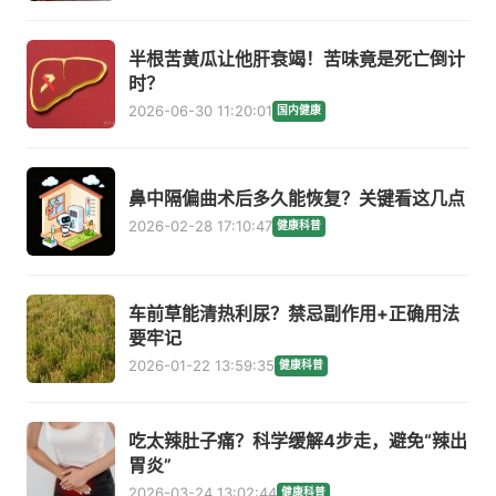
半根苦黄瓜让他肝衰竭！苦味竟是死亡倒计
时？
2026-06-30 11:20:01
国内健康
鼻中隔偏曲术后多久能恢复？关键看这几点
2026-02-28 17:10:47
健康科普
车前草能清热利尿？禁忌副作用+正确用法
要牢记
2026-01-22 13:59:35
健康科普
吃太辣肚子痛？科学缓解4步走，避免“辣出
胃炎”
2026-03-24 13:02:44
健康科普