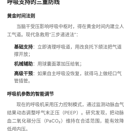
呼吸支持的三重防线
黄金时间法则
当脑干受压影响呼吸中枢时，得在黄金时间内建立人
工气道。现代急救用“三步递进法”：
基础支持
：立即清理呼吸道，用改良托下颌法把气道
撑开放；
机械辅助
：用球囊面罩加压给氧；
高级干预
：如果自主呼吸没恢复，就得马上做经口气
管插管。
呼吸机参数的智能调节
现在的呼吸机采用压力控制模式，通过监测动脉血气
结果动态调整呼气末正压（PEEP）。研究发现，把动脉
血二氧化碳分压（PaCO₂）维持在合适范围，能有效降
低颅内压。