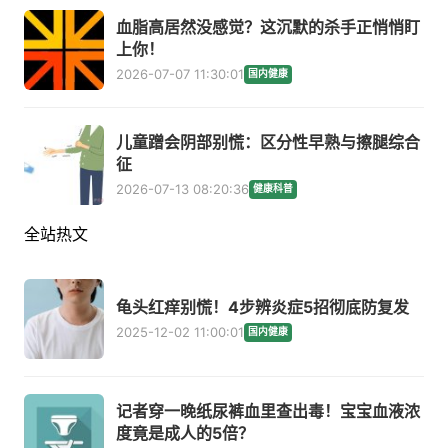
血脂高居然没感觉？这沉默的杀手正悄悄盯
上你！
2026-07-07 11:30:01
国内健康
儿童蹭会阴部别慌：区分性早熟与擦腿综合
征
2026-07-13 08:20:36
健康科普
全站热文
龟头红痒别慌！4步辨炎症5招彻底防复发
2025-12-02 11:00:01
国内健康
记者穿一晚纸尿裤血里查出毒！宝宝血液浓
度竟是成人的5倍？