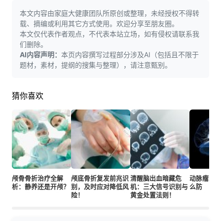
本文内容由家庭大健康团队所原创或整理，未经授权不得转
载、摘编或利用其它方式使用。欢迎分享至朋友圈。
本文仅代表作者观点，不代表本站立场，如有侵权请联系我
们删除。
AI内容声明：
本页内容撰写过程部分涉及AI（包括且不限于
题材，素材，提纲的搜集与整理），请注意甄别。
猜你喜欢
颅骨骨折治疗全解
颅底骨折复发前兆识
清醒脑出血暗藏危
动脉瘤术
析：静养还是开颅？
别，及时应对降低风
机：三大信号识别与
么防
险！
黄金处置法则！