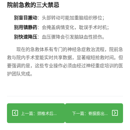
院前急救的三大禁忌
别盲目搬动
：头部转动可能加重脑组织移位；
别用镇静药
：会掩盖病情变化，耽误手术时机；
别快速降压
：血压骤降会引发脑缺血性损伤。
现在的急救体系有专门的神经急症救治流程，院前急
救与院内手术室能实时共享数据，显著缩短抢救时间。但
要强调的是，这些专业操作必须由经过神经重症培训的医
护团队完成。
上一篇：颈椎术后头痛别慌！三个诱因+科学调养法助你精准排查
下一篇：脊膜膨出术后后遗症解析：科学应对助你提升康复质量