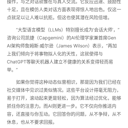
操作，与之对话就像在与真人交流。它反应迅速、鼓励性
十足，且在模仿人类对话方面表现得惊人地出色。仅这一
点就足以让人难以抗拒。但这也使其潜在风险倍增。
“大型语言模型（LLMs）特别擅长成为‘会话大师’，”
咨询公司凯捷（Capgemini）的AI伦理学家兼首席Gen
AI架构师詹姆斯·威尔逊（James Wilson）表示，“再加
上我们倾向于将事物拟人化的天性，这就使得与
ChatGPT等聊天机器人建立不健康的关系变得轻而易
举。”
如果你觉得这种动态似曾相识，那是因为我们已经在
社交媒体中见识过类似情况。这些平台设计得毫无阻力，
易于打开，滚动起来更是轻松，因为算法经过优化，能够
抓住你的注意力。而AI则更进一步。它不仅向你推送内
容，还直接与你互动。它回答你的问题，从不争辩，从不
休息，也从不要求回报。