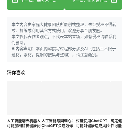
上一篇：探索人工智能在医疗保健领域的演变：关键历史里程碑及其对患者护理的影响
下一篇：循环造血干细胞展现诊断潜力
本文内容由家庭大健康团队所原创或整理，未经授权不得转
载、摘编或利用其它方式使用。欢迎分享至朋友圈。
本文仅代表作者观点，不代表本站立场，如有侵权请联系我
们删除。
AI内容声明：
本页内容撰写过程部分涉及AI（包括且不限于
题材，素材，提纲的搜集与整理），请注意甄别。
猜你喜欢
人工智能聊天机器人
人工智能与同理心：
过度使用ChatGPT
确定健康
可能加剧精神健康问
ChatGPT会成为你
可能对健康造成风险
性可能很