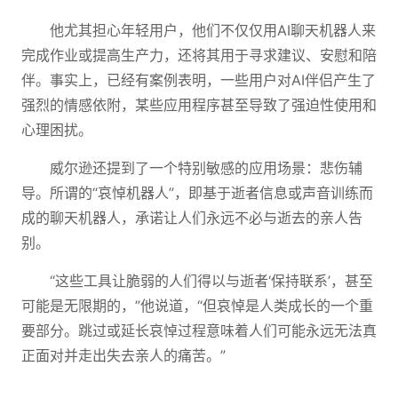
他尤其担心年轻用户，他们不仅仅用AI聊天机器人来
完成作业或提高生产力，还将其用于寻求建议、安慰和陪
伴。事实上，已经有案例表明，一些用户对AI伴侣产生了
强烈的情感依附，某些应用程序甚至导致了强迫性使用和
心理困扰。
威尔逊还提到了一个特别敏感的应用场景：悲伤辅
导。所谓的“哀悼机器人”，即基于逝者信息或声音训练而
成的聊天机器人，承诺让人们永远不必与逝去的亲人告
别。
“这些工具让脆弱的人们得以与逝者‘保持联系’，甚至
可能是无限期的，”他说道，“但哀悼是人类成长的一个重
要部分。跳过或延长哀悼过程意味着人们可能永远无法真
正面对并走出失去亲人的痛苦。”