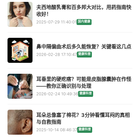
夫西地酸乳膏和百多邦大对比，用药指南快
收好！
2025-07-29 11:40:01
国内健康
鼻中隔偏曲术后多久能恢复？关键看这几点
2026-02-28 17:10:47
健康科普
耳垂里的硬疙瘩？可能是皮脂腺囊肿在作怪
——教你正确识别与处理
2026-02-24 10:49:36
健康科普
耳朵总像塞了棉花？3分钟看懂耳闷的真相
与自救指南
2025-10-14 08:46:37
健康科普