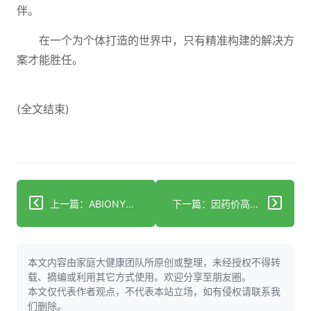
伴。
在一个为个体打造的世界中，只有精准构建的解决方
案才能胜任。
(全文结束)
上一篇：ABIONYX Pharma宣布其联合股东大会上所有决议获通过
下一篇：因药价高昂，美国人自行制作减肥药
本文内容由家庭大健康团队所原创或整理，未经授权不得转
载、摘编或利用其它方式使用。欢迎分享至朋友圈。
本文仅代表作者观点，不代表本站立场，如有侵权请联系我
们删除。