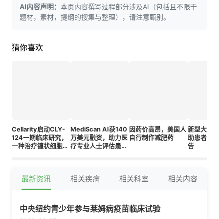
AI内容声明：
本页内容撰写过程部分涉及AI（包括且不限于
题材，素材，提纲的搜集与整理），请注意甄别。
猜你喜欢
Cellarity启动CLY-
MediScan AI获140
因药价高昂，美国人
新型大型
124一期临床研究，
万美元融资，助力医
自行制作减肥药
助患者理
一种治疗镰状细胞病
疗专业人士评估患者
告
的首创口服药物
记录
最新资讯
相关疾病
相关科室
相关内容
中央纽约青少年参与莱姆病疫苗临床试验