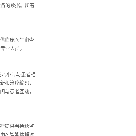
设备的数据。所有
划供临床医生审查
疗专业人员。
生每花八小时与患者相
更新和治疗编码，
时间与患者互动，
医疗提供者持续监
由AI智能体解读