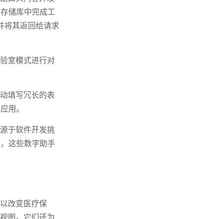
据存储库中完成工
并将其返回给请求
实验室模式进行对
自动填写冗长的表
的应用。
碍源于软件开发挑
时，这些数字助手
足以改变医疗保
的视图。它们还为