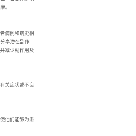
健康。
患者病例和病史相
前分享潜在副作
率并减少副作用及
入有关症状或不良
这使他们能够为患