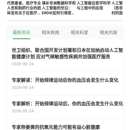
代表患者、医疗专业
填补非洲数据科学和
人工智能在医学科学
人工智能
人员和制药行业的团
人工智能的空白：
与工程中的应用
（而非取
体发布关于在医疗保
ERDSI如何引领变革
村的放射
健中使用人工智能的
以满足全球需求
新原则
最新资讯
相关疾病
相关科室
相关内容
世卫组织、联合国开发计划署和日本在加纳启动人工智
能健康计划 应对气候敏感性疾病并加强医疗服务
2026-06-24
专家解读：开始规律运动后你的血压会发生什么变化
2026-06-24
专家解析：开始规律运动后，你的血压会发生什么变化
2026-06-24
专家称姜黄的抗氧化能力可能有益心脏健康