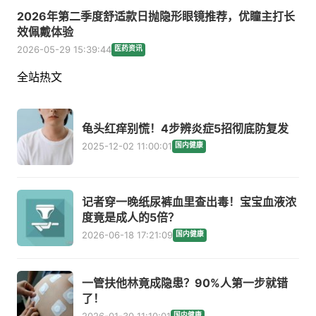
2026年第二季度舒适款日抛隐形眼镜推荐，优瞳主打长
效佩戴体验
2026-05-29 15:39:44
医药资讯
全站热文
龟头红痒别慌！4步辨炎症5招彻底防复发
2025-12-02 11:00:01
国内健康
记者穿一晚纸尿裤血里查出毒！宝宝血液浓
度竟是成人的5倍？
2026-06-18 17:21:09
国内健康
一管扶他林竟成隐患？90%人第一步就错
了！
2026-01-30 11:10:01
国内健康