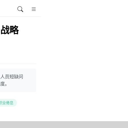
力战略
理人员短缺问
意度。
职业倦怠