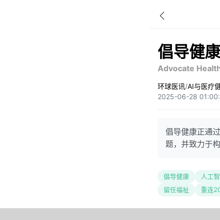
倡导健
Advocate Health
环球医讯
/
AI与医疗
2025-06-28 01:0
倡导健康正通
题，并致力于
倡导健康
人工智
留任福祉
重连20