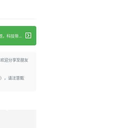
下一篇：AI助力解决男性不育难题，科技带来新希望
。欢迎分享至朋友
理），请注意甄