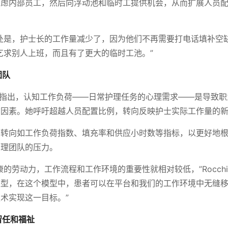
考虑内部员工，然后向浮动池和临时工提供机会，从而扩展人员
处是，护士长的工作量减少了，因为他们不再需要打电话填补空缺，”
乞求别人上班，而且有了更大的临时工池。”
团队
o博士指出，认知工作负荷——日常护理任务的心理需求——是导致
的因素。她呼吁超越人员配置比例，转向反映护士实际工作量的
在转向如工作负荷指数、填充率和供应小时数等指标，以更好地
护理团队的压力。
康的劳动力，工作流程和工作环境的重要性就相对较低，”Rocchi
模型，在这个模型中，患者可以在平台和我们的工作环境中无缝
术实现这一目标。”
持留任和福祉