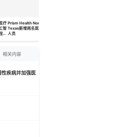
医疗
Prism Health North
促进Fontan循环儿科
新蛋白质发现可能有
痴呆症护
工智
Texas新增两名医疗
患者的情绪与行为健
助于改善路易体痴呆
临可改变
程外
人员
康：将心理学融入多
的诊断
增加患病
学科诊所
相关内容
感性疾病并加强医