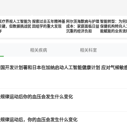
医疗界视人工智能为
探索过去五年精神基
阿尔茨海默病与护理
智能转型：为何
关键，但数据挑战犹
因组学的重大发现
成本：家庭面临日益
保健机构转向人
存
沉重的经济负担
能赋能的业务流
包
相关疾病
相关科室
国开发计划署和日本在加纳启动人工智能健康计划 应对气候敏
始规律运动后你的血压会发生什么变化
始规律运动后，你的血压会发生什么变化