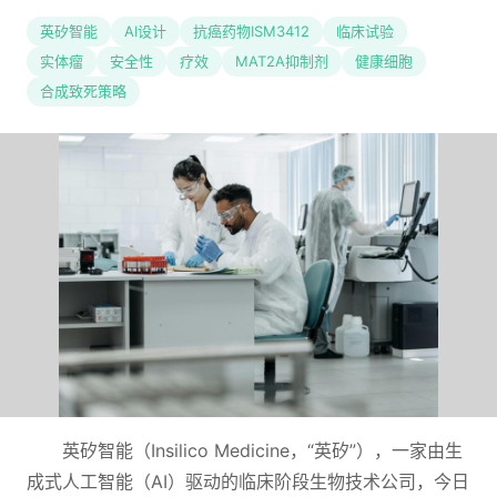
英矽智能
AI设计
抗癌药物ISM3412
临床试验
实体瘤
安全性
疗效
MAT2A抑制剂
健康细胞
合成致死策略
英矽智能（Insilico Medicine，“英矽”），一家由生
成式人工智能（AI）驱动的临床阶段生物技术公司，今日