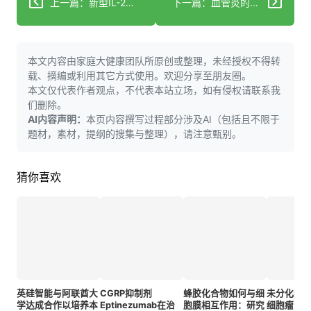
上一篇：新型IL-2调节剂在特应性皮炎治疗中展现“革命性”机制
下一篇：血管炎的在研药物
本文内容由家庭大健康团队所原创或整理，未经授权不得转
载、摘编或利用其它方式使用。欢迎分享至朋友圈。
本文仅代表作者观点，不代表本站立场，如有侵权请联系我
们删除。
AI内容声明：
本页内容撰写过程部分涉及AI（包括且不限于
题材，素材，提纲的搜集与整理），请注意甄别。
猜你喜欢
英硅智能与阿联酋大
CGRP抑制剂
蜂胶化合物如何与细
未分化细
学达成合作以培养本
Eptinezumab在治
胞膜相互作用：研究
细胞瘤退