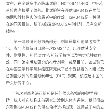
宣布，在全球多中心临床试验（NCT06414460）中已有
首位患者接受了给药。此试验旨在评估ISM3412在局部
晚期和转移性实体瘤患者中的疗效，ISM3412是一种潜
在的同类最佳、基于AI赋能的MAT2A抑制剂，具有全新
结构。
第一阶段研究分为两部分：剂量递增和剂量选择优
化，参与者将每日口服一次ISM3412，以评估其安全
性、耐受性、药代动力学/药效学特性以及初步抗肿瘤疗
效，同时确定后续研究的推荐剂量。截至目前，该试验已
在中国医学科学院肿瘤医院完成了首个受试者的入组以及
首剂量队列的剂量限制毒性（DLT）观察，该院是中国的
牵头研究中心。
“首次对患者进行给药是任何候选药物的关键里程
碑，标志着它从临床前研究过渡到人体内评估。我们很高
兴看到ISM3412作为潜在治疗选择出现，这得益于AI的支