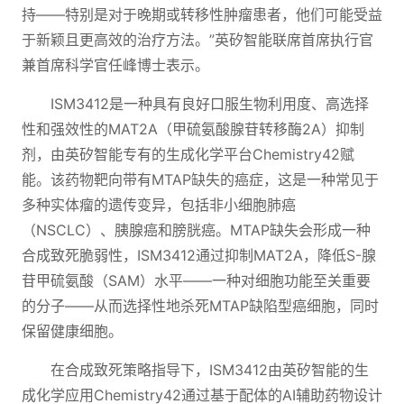
持——特别是对于晚期或转移性肿瘤患者，他们可能受益
于新颖且更高效的治疗方法。”英矽智能联席首席执行官
兼首席科学官任峰博士表示。
ISM3412是一种具有良好口服生物利用度、高选择
性和强效性的MAT2A（甲硫氨酸腺苷转移酶2A）抑制
剂，由英矽智能专有的生成化学平台Chemistry42赋
能。该药物靶向带有MTAP缺失的癌症，这是一种常见于
多种实体瘤的遗传变异，包括非小细胞肺癌
（NSCLC）、胰腺癌和膀胱癌。MTAP缺失会形成一种
合成致死脆弱性，ISM3412通过抑制MAT2A，降低S-腺
苷甲硫氨酸（SAM）水平——一种对细胞功能至关重要
的分子——从而选择性地杀死MTAP缺陷型癌细胞，同时
保留健康细胞。
在合成致死策略指导下，ISM3412由英矽智能的生
成化学应用Chemistry42通过基于配体的AI辅助药物设计