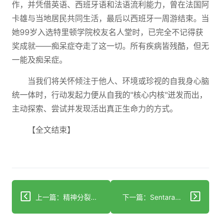
作，并凭借英语、西班牙语和法语流利能力，曾在法国阿
卡雄与当地居民共同生活，最后以西班牙一周游结束。当
她99岁入选特里顿学院校友名人堂时，已完全不记得获
奖成就——痴呆症夺走了这一切。所有疾病皆残酷，但无
一能及痴呆症。
当我们将关怀倾注于他人、环境或珍视的自我身心脑
统一体时，行动发起力便从自我的"核心内核"迸发而出，
主动探索、尝试并发现活出真正生命力的方式。
【全文结束】
上一篇：精神分裂症是脑部疾病吗？科学研究揭示了什么
下一篇：Sentara医疗集团因放射学人工智能项目获国家级认可