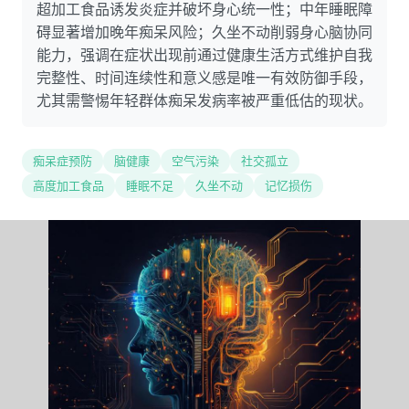
超加工食品诱发炎症并破坏身心统一性；中年睡眠障
碍显著增加晚年痴呆风险；久坐不动削弱身心脑协同
能力，强调在症状出现前通过健康生活方式维护自我
完整性、时间连续性和意义感是唯一有效防御手段，
尤其需警惕年轻群体痴呆发病率被严重低估的现状。
痴呆症预防
脑健康
空气污染
社交孤立
高度加工食品
睡眠不足
久坐不动
记忆损伤