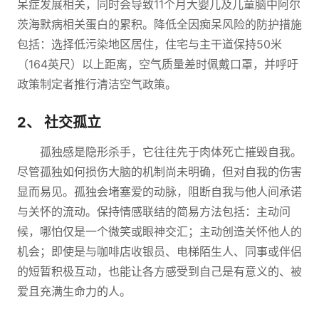
呆症发展相关，同时会导致11个月大婴儿及儿童脑中阿尔
茨海默病相关蛋白的累积。降低全因痴呆风险的防护措施
包括：选择低污染地区居住，住宅与主干道保持50米
（164英尺）以上距离，空气质量差时佩戴口罩，并呼吁
政策制定者推行清洁空气政策。
2、 社交孤立
孤独感是隐形杀手，它往往先于肉体死亡摧毁自我。
尽管孤独如何损伤大脑的机制尚未明确，但对自我的伤害
显而易见。孤独会堵塞爱的动脉，阻断自我与他人间承诺
与关怀的流动。保持情感联结的简易方法包括：主动问
候，哪怕仅是一个微笑或眼神交汇；主动创造关怀他人的
机会；即使是与咖啡店收银员、电梯陌生人、同事或伴侣
的短暂积极互动，也能让各方感受到自己是有意义的、被
爱且充满生命力的人。