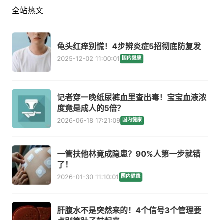
全站热文
龟头红痒别慌！4步辨炎症5招彻底防复发
2025-12-02 11:00:01
国内健康
记者穿一晚纸尿裤血里查出毒！宝宝血液浓
度竟是成人的5倍？
2026-06-18 17:21:09
国内健康
一管扶他林竟成隐患？90%人第一步就错
了！
2026-01-30 11:10:01
国内健康
肝腹水不是突然来的！4个信号3个管理要