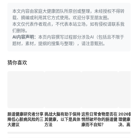
本文内容由家庭大健康团队所原创或整理，未经授权不得转
载、摘编或利用其它方式使用。欢迎分享至朋友圈。
本文仅代表作者观点，不代表本站立场，如有侵权请联系我
们删除。
AI内容声明：
本页内容撰写过程部分涉及AI（包括且不限于
题材，素材，提纲的搜集与整理），请注意甄别。
猜你喜欢
肠道健康研究者分享
挑战大脑有助于保持
这些日常食物是否在
2026健
降低心脏病风险的三
其健康，以下是具体
悄然破坏你的肠道健
理健康里
大建议
方法
康而不自知？
决、高剂
与人工智