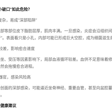
小破口”如此危险？
复杂，易成“深部陷阱”
根部等部位皮下脂肪层厚，肌肉丰满。一旦感染，炎症会沿组织
潜行”。表面看只是小孔，内部可能已形成巨大空腔，成为细菌滋生
较差，影响愈合速度
久坐、受压等因素影响下，局部血液循环较差。血供不足意味着
自然会拖慢愈合进程。
器官，感染风险高
沟创面的深部感染，可能逼近坐骨神经、重要血管，甚至向盆腔
命。
点健康建议