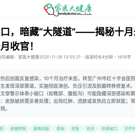
口，暗藏“大隧道”——揭秘十
一月收官！
责任编辑：家医大健康
2025-11-26 13:55:21 - 阅读时长4分钟 - 1619字
伤后创面反复感染，10个月治疗未愈。转至广州市红十字会医
医生发现深部窦道，实施彻底清创、负压引流及肌瓣转移修复术
。文章警示体表小破口（如臀部、腹股沟）可能隐藏深部感染和
议：皮肤破损需妥善处理；出现红肿、流脓或发热应立即就医；
干预。
创
肌瓣转移
疑难创面
感染
修复
愈合
体表破口
诊疗