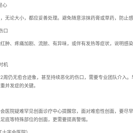
轻心
损，无论大小，都应妥善处理。避免随意涂抹药膏或草药，防止
伤口
续红肿、疼痛加剧、流脓、有异味，或伴有发热等症状，说明感
时机
过2周仍无愈合迹象，甚至持续恶化的伤口，需要专业团队介入。
严重并发症的关键。
字会医院疑难罕见创面诊疗中心提醒您，面对难愈性创面，要尽
、足底等特殊部位的创面，更需要提高警惕。
红十字会医院）