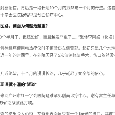
封感谢信，背后是一段长达10个月的煎熬与一个月的奇迹。这
红十字会医院疑难罕见创面诊疗中心。
求医路，创面为何越治越重？
10个半月了，但还没好，而且越发严重了……”退休李阿姨（化名
坐骨神经痛使用电热疗仪时不慎烫伤左侧臀部。起初只是几个水
近一年的时间里，在外院历经了5次清创修复手术，伤口依然没
到几近绝望，十个月的漫漫长路，几乎耗尽了她全部的信心。
现深藏不漏的“隧道”
姨来到广州市红十字会医院疑难罕见创面诊疗中心。谢有富主任
破局”之战就此打响。
查的结果令人心惊：左臀部表面虽只有一个1厘米的破口，其皮