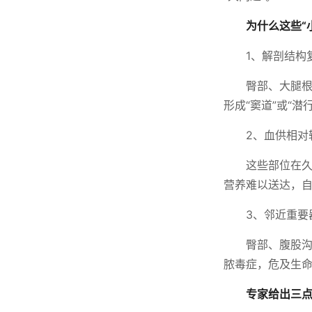
为什么这些“
1、解剖结构
臀部、大腿
形成“窦道”或“
2、血供相对
这些部位在
营养难以送达，
3、邻近重要
臀部、腹股
脓毒症，危及生
专家给出三