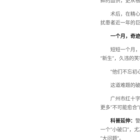
鲜的血供，更从根
术后，在精
扰患者近一年的巨
一个月，奇
短短一个月
“新生”，久违的
“他们不忘初
这道难题的
广州市红十
更多“不可能愈合
科普延伸：
警
一个“小破口”，
“大问题”。