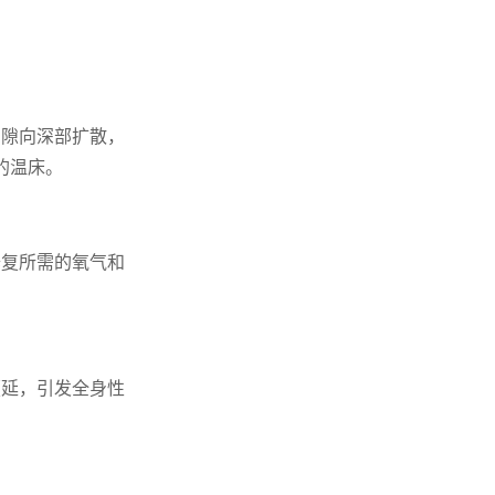
间隙向深部扩散，
的温床。
修复所需的氧气和
蔓延，引发全身性