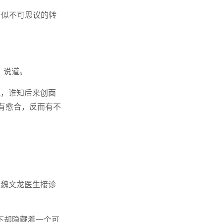
看似不可思议的转
）说道。
泡，谁知后来创面
有愈合，反而有不
与魏文龙医生接诊
下却隐藏着一个可