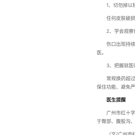
1、切勿掉以
任何皮肤破
2、学会观察
伤口出现持
医。
3、把握就医
常规换药超
保住功能、避免
医生提醒
广州市红十
于臀部、腹股沟
（文/广州市