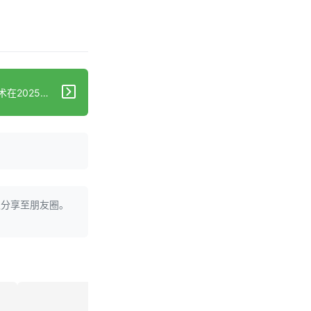
下一篇：瑞铂茵创新母乳冻干技术在2025广东省营养学会儿童临床营养分会学术年会上引热议，可助力破解母乳喂养保存难题！
迎分享至朋友圈。