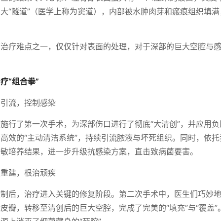
大“隧道”（医学上称为窦道），内部被水肿肉芽和瘢痕组织填
面治疗难点之一，仅仅针对表面的处理，对于深部的巨大空腔与
疗“组合拳”
创引流，控制感染
施行了第一次手术，为深部伤口进行了彻底“大清创”，并应用
高效的“主动清洁系统”，持续引流脓液与坏死组织。同时，依
药敏培养结果，进一步升级抗感染方案，直击致病菌要害。
复重建，根治顽疾
控制后，治疗进入关键的修复阶段。第二次手术中，医生们巧妙
皮瓣，转移至清创后的巨大空腔，完成了完美的“填充”与“覆盖”