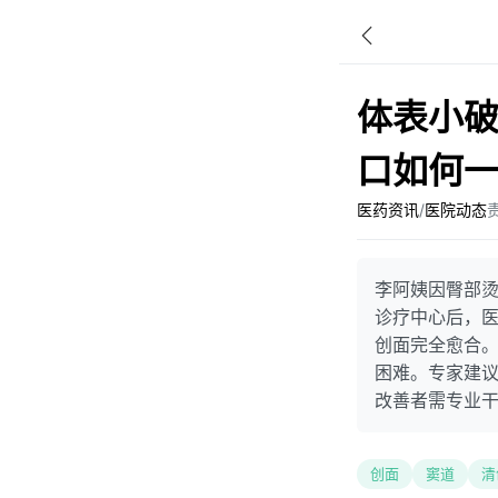
体表小破
口如何
医药资讯
/
医院动态
李阿姨因臀部烫
诊疗中心后，
创面完全愈合
困难。专家建
改善者需专业
创面
窦道
清