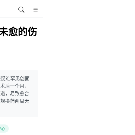
月未愈的伤
院疑难罕见创面
。术后一个月，
窦道，易致愈合
常规换药两周无
中心