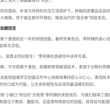
源上消灭了细菌藏身的“死腔”。
心的抗感染、补液与持续的负压引流保护下，移植的皮瓣血运良
大难题，终于被这套环环相扣、精准治疗的“组合拳”彻底攻克。
迹如期而至
，那个曾困扰近一年的顽固创面，最终完美愈合。李阿姨的身心
笑容再次浮现。
心，是真正的好医生！”李阿姨在感谢信中这样写道。
破解，不仅依赖于清创、肌瓣转移等精湛技术，更源于诊断时洞
字会医院疑难罕见创面诊疗中心将继续秉持匠心与仁心，勇闯技
”的伤口成为可能，让生命的韧性在此得到最温暖的回应。
惕“小破口”背后的“大隐患”李阿姨的求医经历，为我们敲响了
尤其是位于臀部、腹股沟、足底等特殊部位的创面，其背后可能