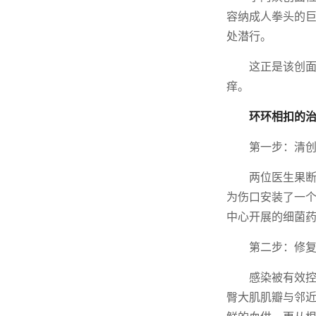
容纳成人拳头的巨
处潜行。
这正是该创
痒。
环环相扣的治
第一步：清
两位医生果断
为伤口安装了一个
中心开展的细菌
第二步：修
感染被有效
臀大肌肌瓣与邻近