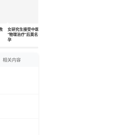
救
女研究生接受中医师
预防瘢痕增生，早期
澳研究发现可促进溃
重塑少年
“物理治疗”后莫名怀
预防治疗至关重要
疡愈合寄生虫 慢性溃
梦想起航
孕
疡如何保健？
相关内容