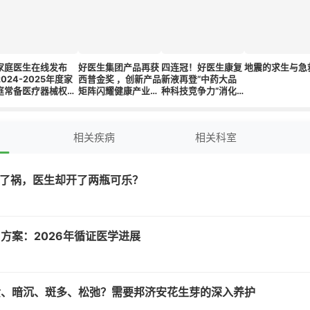
家庭医生在线发布
好医生集团产品再获
四连冠！好医生康复
地震的求生与急
2024-2025年度家
西普金奖 ，创新产品
新液再登“中药大品
庭常备医疗器械权威
矩阵闪耀健康产业盛
种科技竞争力”消化
榜单，璟炜生物五大
会
系统榜首
医用级产品荣登榜单
相关疾病
相关科室
惹了祸，医生却开了两瓶可乐？
方案：2026年循证医学进展
黄、暗沉、斑多、松弛？需要邦济安花生芽的深入养护