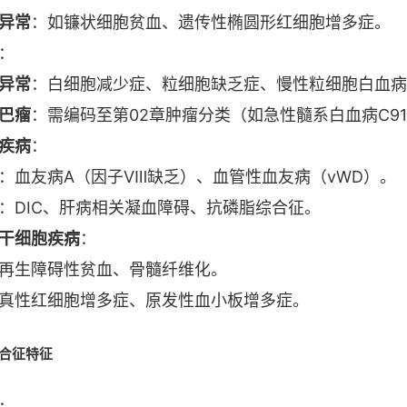
异常
：如镰状细胞贫血、遗传性椭圆形红细胞增多症。
：
异常
：白细胞减少症、粒细胞缺乏症、慢性粒细胞白血病
巴瘤
：需编码至第02章肿瘤分类（如急性髓系白血病C91
疾病
：
：血友病A（因子Ⅷ缺乏）、血管性血友病（vWD）。
：DIC、肝病相关凝血障碍、抗磷脂综合征。
干细胞疾病
：
再生障碍性贫血、骨髓纤维化。
真性红细胞增多症、原发性血小板增多症。
综合征特征