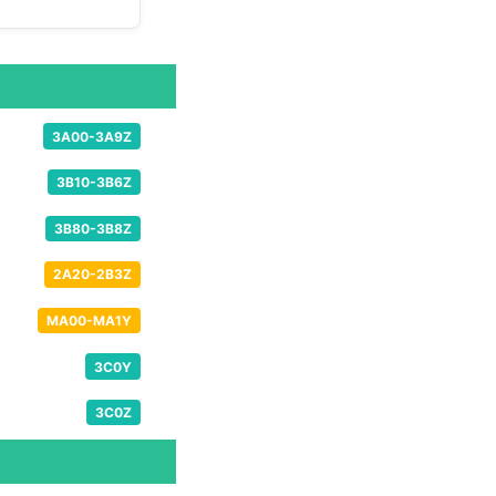
3A00-3A9Z
3B10-3B6Z
3B80-3B8Z
2A20-2B3Z
MA00-MA1Y
3C0Y
3C0Z