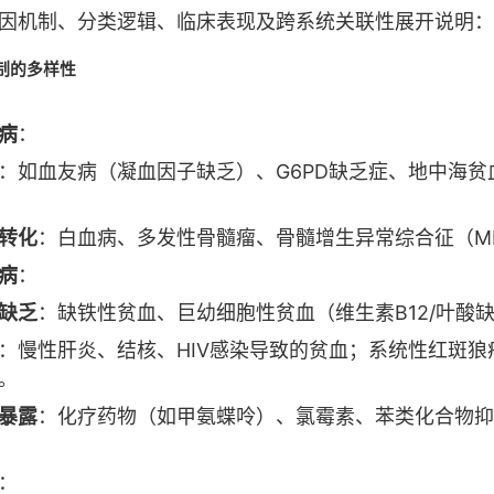
因机制、分类逻辑、临床表现及跨系统关联性展开说明：
机制的多样性
病
：
：如血友病（凝血因子缺乏）、G6PD缺乏症、地中海贫
转化
：白血病、多发性骨髓瘤、骨髓增生异常综合征（M
病
：
缺乏
：缺铁性贫血、巨幼细胞性贫血（维生素B12/叶酸
：慢性肝炎、结核、HIV感染导致的贫血；系统性红斑狼
。
暴露
：化疗药物（如甲氨蝶呤）、氯霉素、苯类化合物抑
：