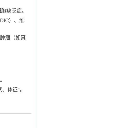
细胞缺乏症。
IC）、维
肿瘤（如真
”。
状、体征”。