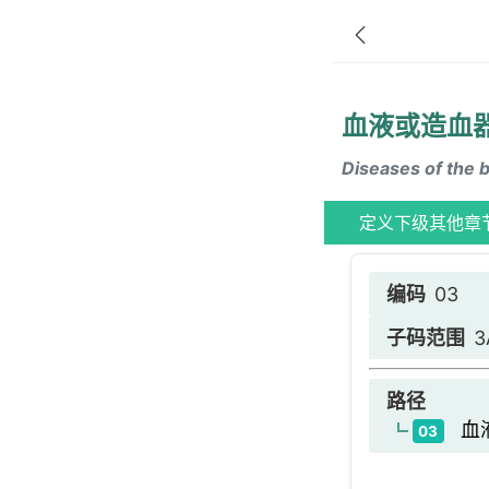
血液或造血
Diseases of the 
定义
下级
其他章
编码
03
子码范围
3
路径
血液
03