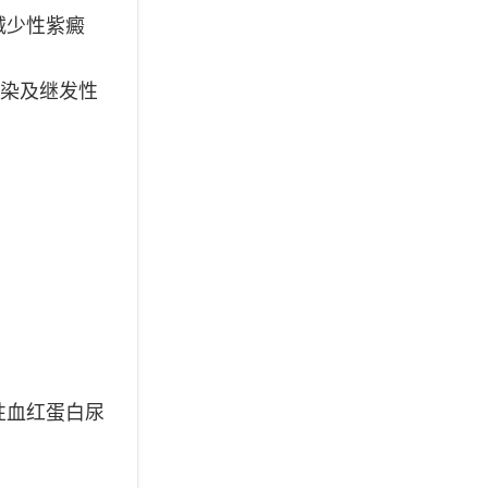
减少性紫癜
染及继发性
性血红蛋白尿