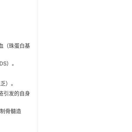
血（珠蛋白基
DS）。
缺乏）。
疮引发的自身
制骨髓造