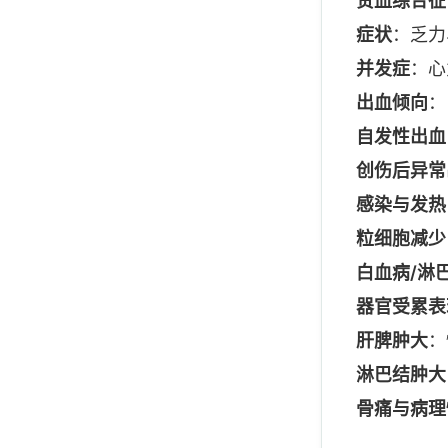
贫血综合征
症状
：乏力
并发症
：心
出血倾向
：
自发性出血
创伤后异常
感染与发热
粒细胞减少
白血病/淋
器官受累表
肝脾肿大
：
淋巴结肿大
骨痛与病理