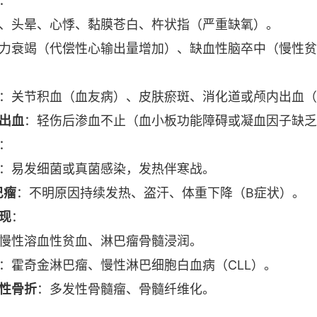
：
、头晕、心悸、黏膜苍白、杵状指（严重缺氧）。
力衰竭（代偿性心输出量增加）、缺血性脑卒中（慢性贫
：关节积血（血友病）、皮肤瘀斑、消化道或颅内出血（D
出血
：轻伤后渗血不止（血小板功能障碍或凝血因子缺乏
：
：易发细菌或真菌感染，发热伴寒战。
巴瘤
：不明原因持续发热、盗汗、体重下降（B症状）。
现
：
慢性溶血性贫血、淋巴瘤骨髓浸润。
：霍奇金淋巴瘤、慢性淋巴细胞白血病（CLL）。
性骨折
：多发性骨髓瘤、骨髓纤维化。