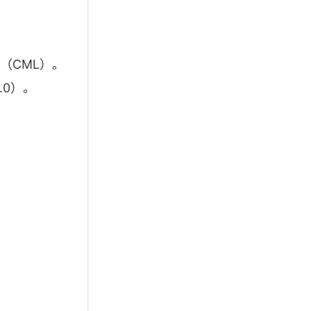
（CML）。
.0）。