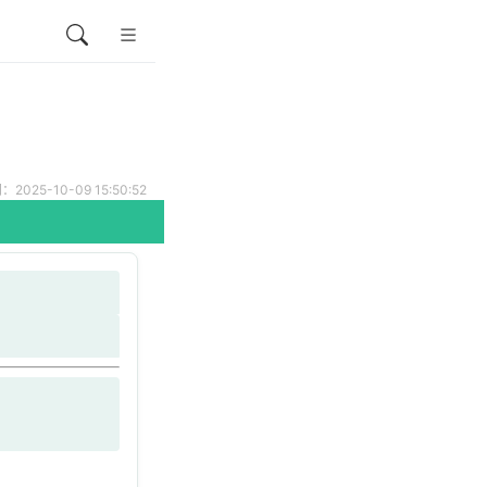
025-10-09 15:50:52