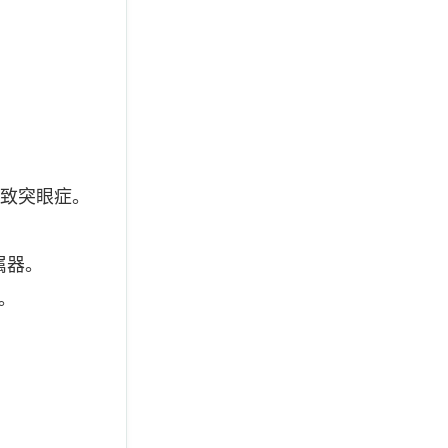
致突眼症。
属器。
。