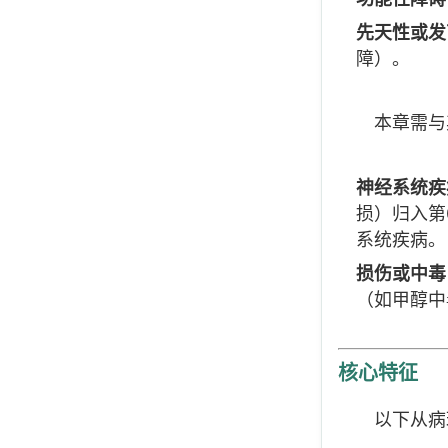
先天性或发
障）。
本章需与
神经系统疾
损）归入第
系统疾病。
损伤或中毒
（如甲醇中
核心特征
以下从病