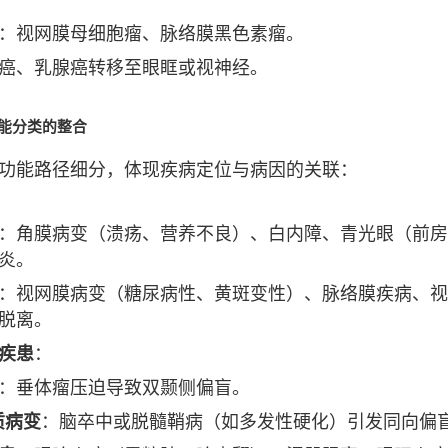
：视网膜母细胞瘤、脉络膜黑色素瘤。
癌、乳腺癌转移至眼眶或视神经。
功能分类的整合
功能路径细分，体现疾病定位与病因的关联：
：角膜病变（溃疡、营养不良）、白内障、青光眼（前房
炎。
：视网膜病变（糖尿病性、黄斑变性）、脉络膜疾病、视
脱离。
疾患
：
：垂体瘤压迫导致双颞侧偏盲。
质病变
：脑卒中或脱髓鞘病（如多发性硬化）引发同向偏