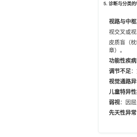
5. 诊断与分类
视路与中枢
视交叉或视
皮质盲（枕
章）。
功能性疾病
调节不足
：
视觉通路异
儿童特异性
弱视
：因屈
先天性异常