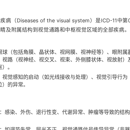
（Diseases of the visual system）是ICD-1
眼睛及附属结构到视觉通路和中枢视觉区域的全部疾病。
眼球（包括角膜、晶状体、视网膜、视神经等）、眼附属
、视路（视神经、视交叉、视束、外侧膝状体、视放射）
枢）。
：视觉感知的启动（如光线接收与处理）、视觉引导行为
位）的异常。
：感染、外伤、退行性变、代谢异常、肿瘤等导致的结构
：如调节失常、屈光不正、视觉通路信号传导异常（非器