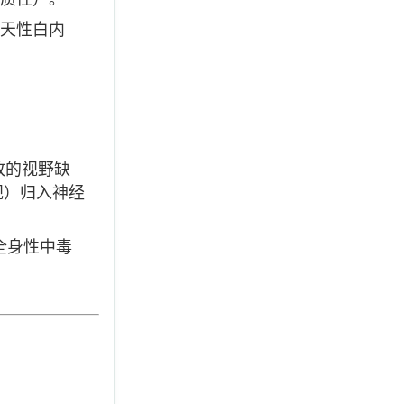
天性白内
致的视野缺
视）归入神经
全身性中毒