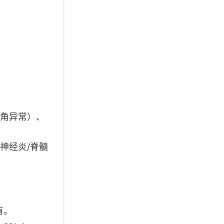
角异常）、
神经炎/脊髓
盲。