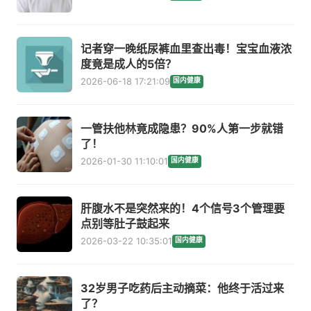
记者穿一晚纸尿裤血里查出毒！宝宝血液浓
度竟是成人的5倍？
2026-06-18 17:21:09
国内健康
一管扶他林竟成隐患？90%人第一步就错
了！
2026-01-30 11:10:01
国内健康
肝腹水不是突然来的！4个信号3个管理要
点别等肚子鼓起来
2026-03-22 10:35:01
国内健康
32岁男子吃药后主动摘菜：他终于活过来
了？