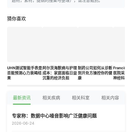
题材，素材，提纲的搜集与整理），请注意甄别。
猜你喜欢
UHN测试智能手表是
阿尔茨海默病与护理
制药公司如何从诊断
Francisca
否能预测心力衰竭结
成本：家庭面临日益
到开处方操控你的健
医院采用A
果
沉重的经济负担
康
神经科护
最新资讯
相关疾病
相关科室
相关内容
专家称：数据中心噪音影响广泛健康问题
2026-06-24