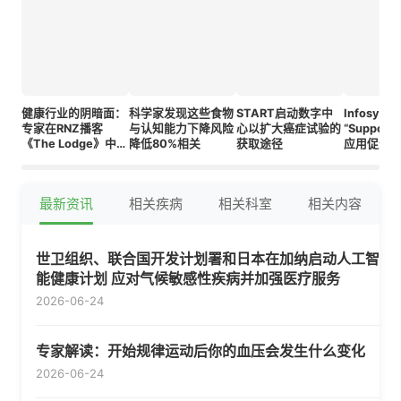
健康行业的阴暗面：
科学家发现这些食物
START启动数字中
Infosys
专家在RNZ播客
与认知能力下降风险
心以扩大癌症试验的
“Supporti
《The Lodge》中警
降低80%相关
获取途径
应用促进
告危险
最新资讯
相关疾病
相关科室
相关内容
世卫组织、联合国开发计划署和日本在加纳启动人工智
能健康计划 应对气候敏感性疾病并加强医疗服务
2026-06-24
专家解读：开始规律运动后你的血压会发生什么变化
2026-06-24