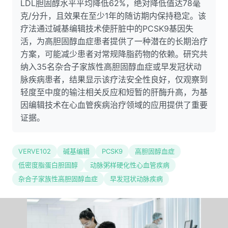
LDL胆固醇水平平均降低62%，绝对降低值达78毫
克/分升，且效果在至少1年的随访期内保持稳定。该
疗法通过碱基编辑技术使肝脏中的PCSK9基因失
活，为高胆固醇血症患者提供了一种潜在的长期治疗
方案，可能减少患者对常规降脂药物的依赖。研究共
纳入35名杂合子家族性高胆固醇血症或早发冠状动
脉疾病患者，结果显示该疗法安全性良好，仅观察到
轻度至中度的输注相关反应和短暂的肝酶升高，为基
因编辑技术在心血管疾病治疗领域的应用提供了重要
证据。
VERVE102
碱基编辑
PCSK9
高胆固醇血症
低密度脂蛋白胆固醇
动脉粥样硬化性心血管疾病
杂合子家族性高胆固醇血症
早发冠状动脉疾病