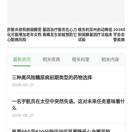
肝脏炎症和胆固醇变
基因治疗能否在心力
维多利亚州启动降低
2026年
化可能增加老年女性
衰竭发生前就预防它
胆固醇基因疗法临床
学会会议
心脏病风险
试验
管疾病预
最新资讯
相关疾病
相关科室
相关内容
三种高风险糖尿病前期类型的药物选择
2026-05-27
一名宇航员在太空中突然失语。这对未来任务意味着什
么
2026-05-27
每周560至610分钟运动可显著降低心血管风险