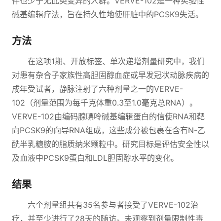
件也少于无此类变异的人群。VERVE-102是一种实验性
碱基编辑疗法，旨在持久性地使肝脏中的PCSK9失活。
方法
在这项1期、开放标签、单次递增剂量研究中，我们
对患有杂合子家族性高胆固醇血症或早发冠状动脉疾病的
成年受试者，静脉注射了六种剂量之一的VERVE-
102（剂量范围为每千克体重0.3至1.0毫克总RNA）。
VERVE-102由编码腺嘌呤碱基编辑蛋白的信使RNA和靶
向PCSK9的向导RNA组成，这些成分被包裹在含有N-乙
酰半乳糖胺的脂质纳米颗粒中。研究目标是评估安全性以
及血液中PCSK9蛋白和LDL胆固醇水平的变化。
结果
六个剂量组共有35名参与者接受了VERVE-102治
疗，并至少进行了28天的随访。未观察到剂量限制性毒