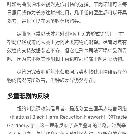
啡和纳曲酮通常被视为更低门槛的选择。丁丙诺啡可以每
日服用或作为长效注射剂使用，几乎任何医生都可以开具
处方，并且可以在大多数药店购买。
纳曲酮（常以长效注射剂Vivitrol的形式销售）旨在
帮助已经戒毒的人减少对阿片类药物的渴望。尽管对其有
效性的支持数据参差不齐，但它在刑事司法环境中受到青
睐，因为它不像美沙酮和丁丙诺啡那样属于阿片类药物。
尽管研究表明近年来获取阿片类药物使用障碍治疗药
物的情况有所改善，但种族差异仍然存在。
多重悲剧的反映
纽约州资深政策倡导者、最近创立全国黑人减害网络
（National Black Harm Reduction Network）的Tracie
Gardner表示，这一现象反映了多重叠加的悲剧。她列举
了诸多因素，包括许多有色人种社区获得医疗服务的有限