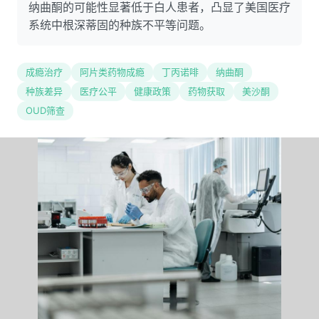
纳曲酮的可能性显著低于白人患者，凸显了美国医疗
系统中根深蒂固的种族不平等问题。
成瘾治疗
阿片类药物成瘾
丁丙诺啡
纳曲酮
种族差异
医疗公平
健康政策
药物获取
美沙酮
OUD筛查