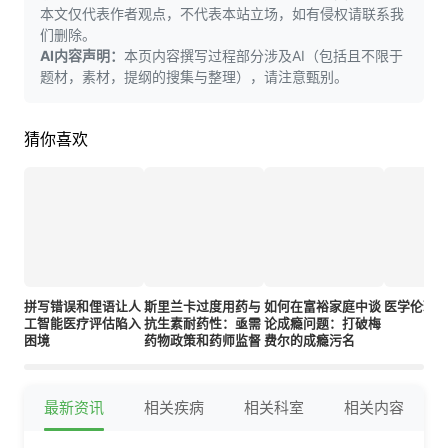
本文仅代表作者观点，不代表本站立场，如有侵权请联系我
们删除。
AI内容声明：
本页内容撰写过程部分涉及AI（包括且不限于
题材，素材，提纲的搜集与整理），请注意甄别。
猜你喜欢
拼写错误和俚语让人
斯里兰卡过度用药与
如何在富裕家庭中谈
医学伦理
工智能医疗评估陷入
抗生素耐药性：亟需
论成瘾问题：打破梅
困境
药物政策和药师监督
费尔的成瘾污名
最新资讯
相关疾病
相关科室
相关内容