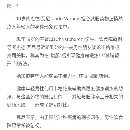
险。"
19岁的杰德·瓦尼(Jade Varney)担心减肥药物正悄然
渗入年轻人的身体形象讨论中。
现年19岁的基督城(Christchurch)学生、饮食障碍倡
导者杰德·瓦尼最近听到她的一些男性朋友谈论韦格维或
奥司美肽，称其为在"增肌"后实现健身房锻炼中"减脂塑
形"的方法。
她知道有些人能够毫不费力地"获得"减肥药物。
健康年轻男性使用韦格维来辅助高强度健身训练的想
法，与这些药物的既定目的——减轻与肥胖率上升相关的
健康风险——形成了鲜明对比。
瓦尼表示，由于围绕这种疾病的刻板印象，男性饮食
障碍常常被忽视。