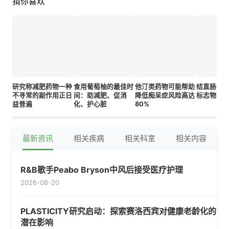
猜你喜欢
研究称减肥药物一种
食用葡萄柚的最佳时
他汀类药物可能帮助
结直肠癌
不寻常的副作用正日
间：助减肥、促消
降低痴呆症风险高达
标志物和
益普遍
化、护心脏
80%
最新资讯
相关疾病
相关科室
相关内容
R&B歌手Peabo Bryson中风后接受医疗护理
2026-06-20
PLASTICITY研究启动：探索赛洛西宾对健康老龄化的
潜在影响