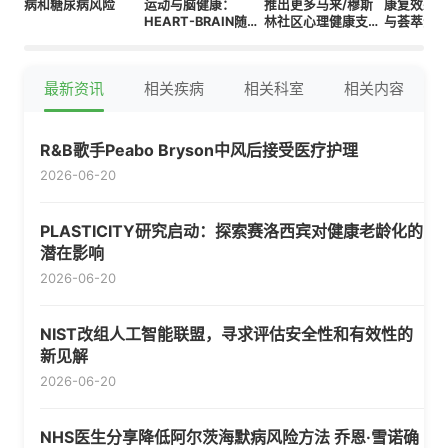
病和糖尿病风险
运动与脑健康：
推出更多马来/穆斯
康复效果
HEART-BRAIN随机
林社区心理健康支持
与荟萃分
对照试验的研究方案
计划
最新资讯
相关疾病
相关科室
相关内容
R&B歌手Peabo Bryson中风后接受医疗护理
2026-06-20
PLASTICITY研究启动：探索赛洛西宾对健康老龄化的
潜在影响
2026-06-20
NIST改组人工智能联盟，寻求评估安全性和有效性的
新见解
2026-06-20
NHS医生分享降低阿尔茨海默病风险方法 乔恩·雪诺确