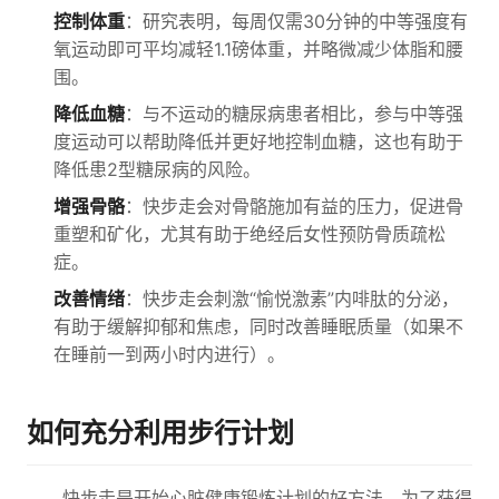
控制体重
：研究表明，每周仅需30分钟的中等强度有
氧运动即可平均减轻1.1磅体重，并略微减少体脂和腰
围。
降低血糖
：与不运动的糖尿病患者相比，参与中等强
度运动可以帮助降低并更好地控制血糖，这也有助于
降低患2型糖尿病的风险。
增强骨骼
：快步走会对骨骼施加有益的压力，促进骨
重塑和矿化，尤其有助于绝经后女性预防骨质疏松
症。
改善情绪
：快步走会刺激“愉悦激素”内啡肽的分泌，
有助于缓解抑郁和焦虑，同时改善睡眠质量（如果不
在睡前一到两小时内进行）。
如何充分利用步行计划
快步走是开始心脏健康锻炼计划的好方法。为了获得