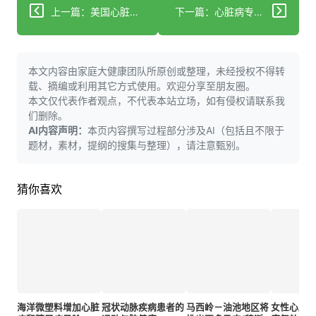
上一篇：美国心脏病死亡率骤降，但新威胁浮现
下一篇：心脏病专家建议“避免”一种特定食物以降低致命心脏病风险
本文内容由家庭大健康团队所原创或整理，未经授权不得转
载、摘编或利用其它方式使用。欢迎分享至朋友圈。
本文仅代表作者观点，不代表本站立场，如有侵权请联系我
们删除。
AI内容声明：
本页内容撰写过程部分涉及AI（包括且不限于
题材，素材，提纲的搜集与整理），请注意甄别。
猜你喜欢
海洋微塑料增加心脏
冠状动脉疾病患者的
马西岭－油池地区将
女性心脏