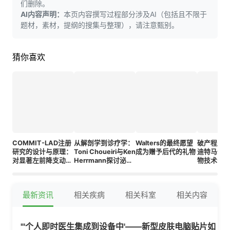
们删除。
AI内容声明：
本页内容撰写过程部分涉及AI（包括且不限于
题材，素材，提纲的搜集与整理），请注意甄别。
猜你喜欢
COMMIT-LAD注册
从解剖学到诊疗学：
Walters的最终愿望
破产程序
研究的设计与原理：
Toni Choueiri与Ken
成为赠予后代的礼物
迪特马尔·
对显著左前降支动脉
Herrmann探讨泌尿
物技术公
疾病患者药物与侵入
生殖系统肿瘤学的演
性治疗策略的综合分
变
析
最新资讯
相关疾病
相关科室
相关内容
"'个人即时医生集成到设备中'——新型皮肤电脑贴片如