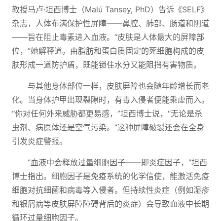
教授马卢·坦西博士（Malú Tansey, PhD）告诉《SELF》
杂志，人体布满保护性屏障——鼻腔、肺部、肠道和阴道
——旨在阻止毒素进入血液。“皮肤是人体最大的屏障部
位，”她解释道。由脂肪和蛋白质固定的死细胞构成的皮
肤形成一道防护盾，既能锁住水分又能阻挡有害物质。
与其他身体部位一样，皮肤屏障也会随年龄增长而老
化。当身体护甲出现裂隙时，有毒入侵者便能乘虚而入。
“你对任何外来威胁都更易感，”坦西博士说，“无论是杀
虫剂、病原体还是空气污染。”这种屏障破裂还会在全身
引发炎症警报。
“血液中会释放过量细胞因子——即炎症因子，”坦西
博士指出。细胞因子是免疫系统的化学信使，能激活免疫
细胞对抗细菌和病毒等入侵者。但持续性炎症（例如湿疹
和银屑病等皮肤屏障障碍背后的炎症）会导致血液中长期
循环过量细胞因子。