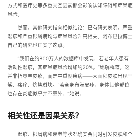
方式和医疗史等多重交互因素都会影响认知障碍和痴呆症
风险。
然而，其他研究指向相似结论：已有研究表明，严重
湿疹和严重银屑病均与痴呆风险升高相关。阿布巴拉博士
自己的研究也证实了这点。
“我们在约800万人的数据库中发现，若老年人患有
活动性湿疹，其痴呆症风险增加约20%。”她解释道，这
并非指零星皮疹，而是中重度疾病——大面积皮肤出现干
燥、瘙痒、灼烧斑块。“若全身布满皮疹，身体其他部位
也存在炎症似乎并不意外。”她说。
相关性还是因果关系？
湿疹、银屑病和衰老等状况确实会同时引发皮肤和全