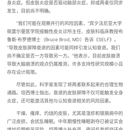
身炎症。但皮肤炎症是否驱动脑部炎症，抑或两者仅同步
发生，目前尚不明确。
“我们可能在观察并行的风险因素，”宾夕法尼亚大学
佩雷尔曼医学院接触性皮炎诊所主任、皮肤科临床教授布
鲁斯·布罗德博士（Bruce Brod, MD）告诉《SELF》。
“导致皮肤屏障衰退的因素可能同样引发认知衰退。我们
尚不确定是否一方导致另一方。”他表示，目前皮肤崩溃
导致大脑崩溃的观点仍属推测，许多支持性研究规模小且
存在设计局限。
尽管如此，科学家发现了将两者联系起来的合理生物
通路。坦西博士指出，衰退的皮肤屏障不仅可能触发全身
炎症，还可能激活其他与认知衰退相关的风险因素。
干燥、瘙痒、灼烧的皮肤，尤其是湿疹和银屑病中的
广泛皮损，会扰乱睡眠。中年期慢性睡眠剥夺已被证实会
增加后期痴呆风险。坦西博士补充道，夜间反复抓挠还会