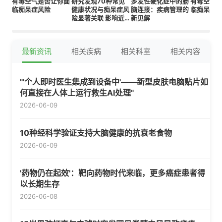
有毒空气是否让你面
研究发现70种常见
多发性硬化症中的肠
有毒空气
临痴呆症风险
健康状况与痴呆症风
脑连接：疾病管理的
临痴呆症
险显著关联 影响近所
新见解
有美国人
最新资讯
相关疾病
相关科室
相关内容
"'个人即时医生集成到设备中'——新型皮肤电脑贴片如
何直接在人体上运行救生AI处理"
2026-06-09
10种经科学验证支持大脑健康的抗衰老食物
2026-06-09
'药物仍在起效'：靶向药物时代来临，更多癌症患者得
以长期生存
2026-06-08