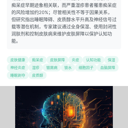
痴呆症早期迹象相关联，而严重湿疹患者罹患痴呆症
的风险增加约20%；尽管相关性不等于因果关系，
但研究指出睡眠障碍、皮质醇水平升高及神经信号过
载等潜在机制，专家建议通过全身保湿、使用封闭性
润肤剂和控制皮肤病来维护皮肤屏障以保护认知功
能。
皮肤健康
痴呆症
皮肤屏障
炎症
认知功能
保湿
神经炎症
湿疹
银屑病
锁水
细胞因子
血脑屏障
睡眠剥夺
皮质醇