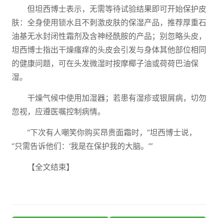
但坦西博士表示，无需等待试验结果即可开始保护皮
肤：全身使用锁水且不刺激皮肤的保湿产品，推荐厚重石
油基无水封闭性霜剂及含神经酰胺的产品；别忽略头皮，
坦西博士指出干燥瘙痒的头皮会引发与身体其他部位相同
的健康问题，可在头发微湿时按摩椰子油或荷荷巴油保
湿。
干燥气候中使用加湿器；若患有湿疹或银屑病，切勿
忽视，应遵医嘱控制病情。
“下次有人嘲笑你购买昂贵面霜时，”坦西博士说，
“只需告诉他们：‘我是在保护我的大脑。’”
【全文结束】