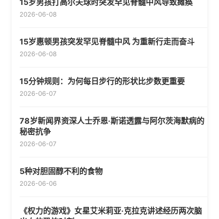
15岁男孩打高尔夫球时突发罕见脊髓中风导致瘫痪
2026-06-08
15岁惠顿男孩突发罕见脊髓中风 为重新行走而奋斗
2026-06-08
15分钟规则：为何每日步行的形状比步数更重要
2026-06-07
78岁新闻界资深人士乔恩·斯诺透露与阿尔茨海默病的
秘密抗争
2026-06-07
5种对胆固醇不利的食物
2026-06-06
《权力的游戏》女星艾米莉亚·克拉克讲述经历两次脑