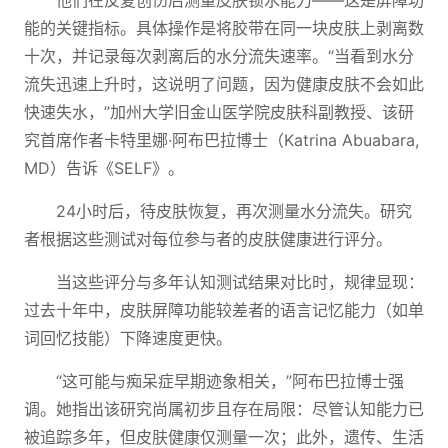
他们在反复创伤后测量皮肤锁水能力——这是屏障功
能的关键指标。具体操作是将胶带在同一块皮肤上剥离数
十次，并记录每次剥离后的水分流失速率。“当看到水分
流失迅速上升时，这说明了问题，因为健康皮肤不会如此
快速失水，”加州大学旧金山医学院皮肤科副教授、该研
究首席作者卡特里娜·阿布巴拉博士（Katrina Abuabara,
MD）告诉《SELF》。
24小时后，待皮肤恢复，再次测量水分流失。研究
者根据这些测试对每位参与者的皮肤健康进行评分。
当这些评分与多年认知测试结果对比时，规律显现：
过去十年中，皮肤屏障功能较差者的语言记忆能力（如单
词回忆技能）下降速度更快。
“这可能与痴呆症早期迹象相关，”阿布巴拉博士强
调。她指出该研究尚属初步且存在局限：尽管认知能力已
被追踪多年，但皮肤健康仅测量一次；此外，遗传、生活