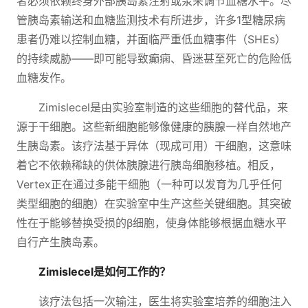
者必须依赖终身外部胰岛素注射或泵来调节血糖水平。尽
管胰岛素输送和血糖监测技术有所进步，许多1型糖尿病
患者仍难以控制血糖，并面临严重低血糖事件（SHEs）
的持续威胁——即可能导致癫痫、昏迷甚至死亡的危险低
血糖发作。
Zimislecel是由实验室制造的这些细胞的替代品，来
源于干细胞。这些新细胞能够像健康的胰腺一样自然地产
生胰岛素。该疗法基于异体（现成可用）干细胞，这意味
着它不依赖稀缺的供体胰腺进行胰岛细胞移植。相反，
Vertex正在通过多能干细胞（一种可以发育为几乎任何
类型细胞的细胞）在实验室中生产这些关键细胞。其突破
性在于能够替换受损的β细胞，使身体能够根据血糖水平
自行产生胰岛素。
Zimislecel是如何工作的？
该疗法包括一次输注，医生将实验室培养的细胞注入