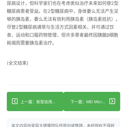
尿病设计，但科学家们也在考虑类似治疗未来如何使2型
糖尿病患者受益。在2型糖尿病中，身体要么无法产生足
够的胰岛素，要么无法有效利用胰岛素（胰岛素抵抗）。
尽管2型糖尿病通常与生活方式因素相关，并可通过饮
食、运动和口服药物管理，但许多患者最终因胰腺β细胞
耗竭而需要胰岛素治疗。
(全文结束)
上一篇：新型信用卡大小的结核病检测工具或将填补HIV高发区的诊断空白
下一篇：MEI Micro与Steadman Philippon研究机构合作开发新技术
本文内容由家庭大健康团队所原创或整理，未经授权不得转