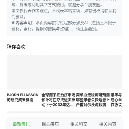
载、摘编或利用其它方式使用。欢迎分享至朋友圈。
本文仅代表作者观点，不代表本站立场，如有侵权请联系我
们删除。
AI内容声明：
本页内容撰写过程部分涉及AI（包括且不限于
题材，素材，提纲的搜集与整理），请注意甄别。
猜你喜欢
BJORN ELIASSON
全球痴呆症治疗市场
简单血液检测可预测
诺华与Pro
的研究成果概览
预计将在疗法进步推
哪些患者会快速患上
成心血管
动下于2032年达到
严重阿尔茨海默病
作协议
335.4亿美元
最新资讯
相关疾病
相关科室
相关内容