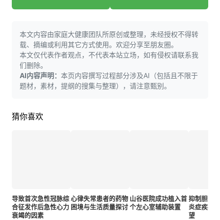
本文内容由家庭大健康团队所原创或整理，未经授权不得转
载、摘编或利用其它方式使用。欢迎分享至朋友圈。
本文仅代表作者观点，不代表本站立场，如有侵权请联系我
们删除。
AI内容声明：
本页内容撰写过程部分涉及AI（包括且不限于
题材，素材，提纲的搜集与整理），请注意甄别。
猜你喜欢
导致首次急性冠脉综
心律失常患者的药物
山谷医院成功植入首
抑制胆固
合征发作后急性心力
困境与生活质量探讨
个左心室辅助装置
炎症疾病
衰竭的因素
望