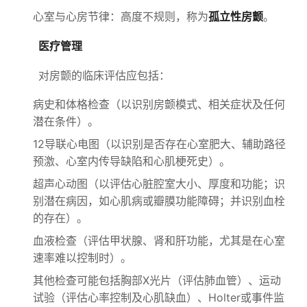
心室与心房节律：高度不规则，称为
孤立性房颤
。
医疗管理
对房颤的临床评估应包括：
病史和体格检查（以识别房颤模式、相关症状及任何
潜在条件）。
12导联心电图（以识别是否存在心室肥大、辅助路径
预激、心室内传导缺陷和心肌梗死史）。
超声心动图（以评估心脏腔室大小、厚度和功能；识
别潜在病因，如心肌病或瓣膜功能障碍；并识别血栓
的存在）。
血液检查（评估甲状腺、肾和肝功能，尤其是在心室
速率难以控制时）。
其他检查可能包括胸部X光片（评估肺血管）、运动
试验（评估心率控制及心肌缺血）、Holter或事件监