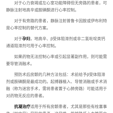
对于心力衰竭或左心室功能障碍但无旁路的患者，可
静脉注射地高辛或胺碘酮进行心率控制。
对于有旁路的患者，静脉注射普鲁卡因胺或伊布利特
是心率控制的替代方案。
对于
孕妇
，地高辛、β受体阻滞剂或非二氢吡啶类钙
通道阻滞剂可用于心率控制。
如果药物无法控制心率或引起显著副作用，则可能需
要导管消融术。
预防术后房颤的几种方法包括：术前给予β受体阻滞
剂或胺碘酮是最成功的。起搏器植入、导管消融或手术消
融（称为迷宫手术，需将患者置于心肺旁路）可能适用于
对药物无反应的患者。
抗凝治疗
适用于所有房颤患者，尤其是那些有栓塞事