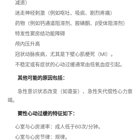
减退）
迷走神经刺激（例如呕吐、吸痰、剧烈疼痛）
药物（例如钙通道阻滞剂、胺碘酮、β受体阻滞剂）
特发性窦房结功能障碍
颅内压升高
冠状动脉疾病，尤其是下壁心肌梗死（MI）。
不稳定或有症状的心动过缓通常由低氧血症引起。
其他可能的原因包括：
急性意识状态改变（如谵妄）、急性失代偿性心力衰
竭。
窦性心动过缓的特征如下：
心室与心房速率：成人低于60次/分钟。
心室与心房节律：规律。