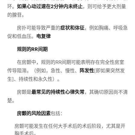
环。
如果心动过速在2分钟内未终止
，则可给予更大剂量
的腺苷。
房扑可能导致严重的
症状和体征
，例如胸痛、呼吸急
促和低血压。
电复律
规则的RR间期
在房颤中，规则的RR间期可能表明存在完全性房室
传导阻滞。（例如，急性、慢性、
阵发性
[即如果突然发
生]、持续性和永久性）。
房颤是
最常见的持续性心律失常
，其确切原因尚不清
楚。
房颤的风险因素
包括：
房颤可能发生在任何大手术后的术后阶段，尤其是开
胸手术后。