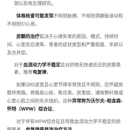
测以及电生理研究。
体格检查可能发现
不规则脉搏、不规则颈静脉波动和
不规则S1心音。
房颤的治疗
取决于心律失常的原因、模式、持续时
间、心室反应速率、患者的症状类型和严重程度、年龄以
及合并症。
对于
血流动力学不稳定
且对药物无快速反应的房颤患
者，推荐
电复律
。
如果QRS波宽且心室节律非常快且不规则，应怀疑房
颤伴旁路。旁路是心房、希氏束、房室结、浦肯野纤维或
心室心肌之间的先天组织。这种
异常称为沃尔夫-帕金森-
怀特（WPW）综合征
。
对于伴有WPW综合征且导致血流动力学不稳定的房
颤患者，
电复律是首选治疗方法
。