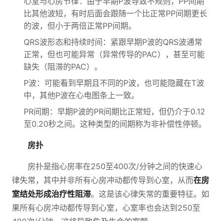
心室与心房节律：由于早期P波导致不规则，PP间期
比其他波短，有时后面会跟随一个比正常PP间期更长
的波，但小于两倍正常PP间期。
QRS波形态和持续时间：紧跟早期P波的QRS波通常
正常，但也可能异常（异常传导的PAC），甚至可能
缺失（阻滞的PAC）。
P波：可能看到早期且不同的P波，也可能隐藏在T波
中，其他P波在心电图条上一致。
PR间期：早期P波的PR间期比正常短，但仍介于0.12
至0.20秒之间。这种类型的间期称为非补偿性停顿。
房扑
房扑是指心房率在250至400次/分钟之间的快速心
律失常，其中并非所有心房冲动都传导到心室，从而
在房
室结处形成治疗性阻滞
。这是该心律失常的重要特征。如
果所有心房冲动都传导到心室，心室率也会达到250至