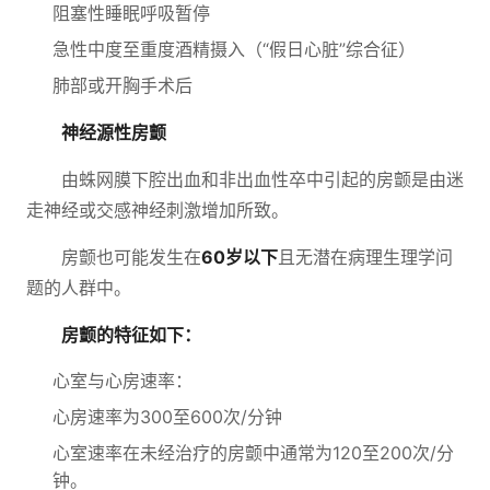
阻塞性睡眠呼吸暂停
急性中度至重度酒精摄入（“假日心脏”综合征）
肺部或开胸手术后
神经源性房颤
由蛛网膜下腔出血和非出血性卒中引起的房颤是由迷
走神经或交感神经刺激增加所致。
房颤也可能发生在
60岁以下
且无潜在病理生理学问
题的人群中。
房颤的特征如下：
心室与心房速率：
心房速率为300至600次/分钟
心室速率在未经治疗的房颤中通常为120至200次/分
钟。