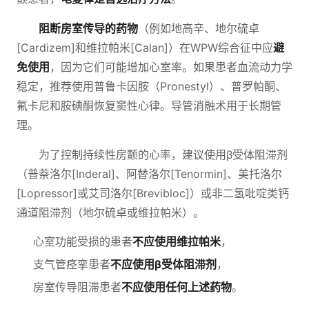
阻断房室传导的药物
（例如地高辛、地尔硫卓
[Cardizem]和维拉帕米[Calan]）在WPW综合征中应
避
免使用
，因为它们可能增加心室率。如果患者血流动力学
稳定，推荐使用普鲁卡因胺（Pronestyl）、普罗帕酮、
氟卡尼和胺碘酮恢复窦性心律。导管消融术用于长期管
理。
为了控制持续性房颤的心率，建议使用β受体阻滞剂
（普萘洛尔[Inderal]、阿替洛尔[Tenormin]、美托洛尔
[Lopressor]或艾司洛尔[Brevibloc]）或非二氢吡啶类钙
通道阻滞剂（地尔硫卓或维拉帕米）。
心室功能受损的患者
不应使用维拉帕米
，
支气管痉挛患者
不应使用β受体阻滞剂
，
房室传导阻滞患者
不应使用任何上述药物
。