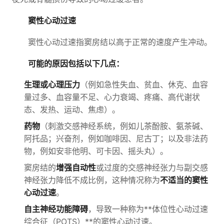
窦性心动过速
窦性心动过速指窦房结以高于正常的速度产生冲动。
可能的原因包括以下几点：
生理或心理压力
（例如急性失血、贫血、休克、血容
量过多、血容量不足、心力衰竭、疼痛、高代谢状
态、发热、运动、焦虑）。
药物
（刺激交感神经系统，例如儿茶酚胺、氨茶碱、
阿托品；兴奋剂，例如咖啡因、尼古丁；以及非法药
物，例如安非他明、可卡因、摇头丸）。
窦房结的
增强自动性
或过度的交感神经张力与副交感
神经张力降低不成比例，这种情况称为
不适当的窦性
心动过速
。
自主神经功能障碍
，导致一种称为**体位性心动过速
综合征（POTS）**的窦性心动过速。