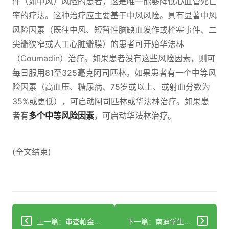
件（如中风）风险的患者，这是唯一能够降低心血管死亡
率的疗法。这种治疗应主要基于中风风险。具有显著中风
风险因素（既往中风、短暂性脑缺血发作或栓塞事件、二
尖瓣狭窄或人工心脏瓣膜）的患者可开始华法林
（Coumadin）治疗。如果患者没有这些风险因素，则可
每日服用81至325毫克阿司匹林。如果患者有一个中等风
险因素（高血压、糖尿病、75岁或以上、或射血分数为
35%或更低），可启动阿司匹林或华法林治疗。如果患
者有
多个中等风险因素
，可启动华法林治疗。
(全文结束)
上一篇：审查帕金森病护理中针对语音和运动的循证康复
下一篇：南迪学生抵达澳大利亚两周后中风，心脏骤停去世