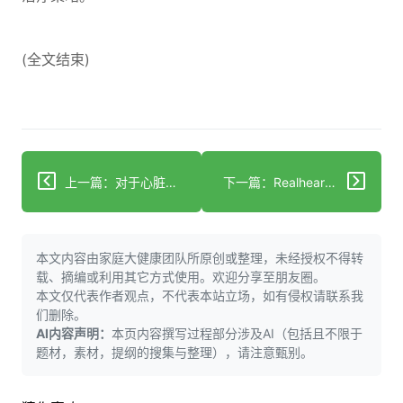
(全文结束)
上一篇：对于心脏移植患者，血液检测可能更早、更轻松地发现排斥反应
下一篇：Realheart从季度财务报告改为半年度财务报告
本文内容由家庭大健康团队所原创或整理，未经授权不得转
载、摘编或利用其它方式使用。欢迎分享至朋友圈。
本文仅代表作者观点，不代表本站立场，如有侵权请联系我
们删除。
AI内容声明：
本页内容撰写过程部分涉及AI（包括且不限于
题材，素材，提纲的搜集与整理），请注意甄别。