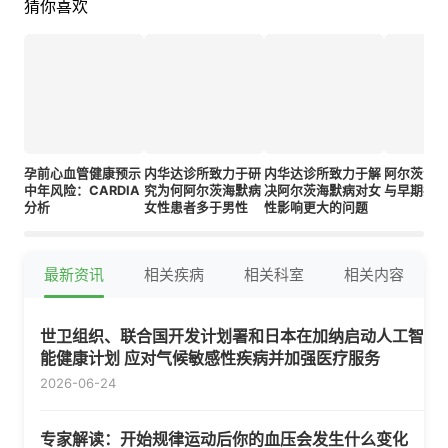
猜你喜欢
孕前心血管健康预示
内华达诊所致力于研
内华达诊所致力于解
阿尔茨海
中年风险：CARDIA
究为何阿尔茨海默病
决阿尔茨海默病对女
与早期症
分析
女性患者多于男性
性影响更大的问题
最新资讯
相关疾病
相关科室
相关内容
世卫组织、联合国开发计划署和日本在加纳启动人工智
能健康计划 应对气候敏感性疾病并加强医疗服务
2026-06-24
专家解读：开始规律运动后你的血压会发生什么变化