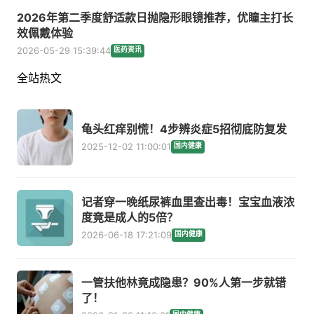
2026年第二季度舒适款日抛隐形眼镜推荐，优瞳主打长
效佩戴体验
2026-05-29 15:39:44
医药资讯
全站热文
龟头红痒别慌！4步辨炎症5招彻底防复发
2025-12-02 11:00:01
国内健康
记者穿一晚纸尿裤血里查出毒！宝宝血液浓
度竟是成人的5倍？
2026-06-18 17:21:09
国内健康
一管扶他林竟成隐患？90%人第一步就错
了！