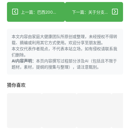
上一篇：巴西2000年至2022年期间按性别和年龄组分析新冠疫情前后的心血管疾病亚组死亡率
下一篇：关于分支动脉粥样硬化病急性期抗血小板治疗的比较研究
本文内容由家庭大健康团队所原创或整理，未经授权不得转
载、摘编或利用其它方式使用。欢迎分享至朋友圈。
本文仅代表作者观点，不代表本站立场，如有侵权请联系我
们删除。
AI内容声明：
本页内容撰写过程部分涉及AI（包括且不限于
题材，素材，提纲的搜集与整理），请注意甄别。
猜你喜欢