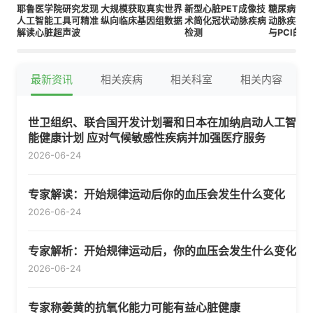
耶鲁医学院研究发现
大规模获取真实世界
新型心脏PET成像技
糖尿病合
人工智能工具可精准
纵向临床基因组数据
术简化冠状动脉疾病
动脉疾病患
解读心脏超声波
检测
与PCI的
比
最新资讯
相关疾病
相关科室
相关内容
世卫组织、联合国开发计划署和日本在加纳启动人工智
能健康计划 应对气候敏感性疾病并加强医疗服务
2026-06-24
专家解读：开始规律运动后你的血压会发生什么变化
2026-06-24
专家解析：开始规律运动后，你的血压会发生什么变化
2026-06-24
专家称姜黄的抗氧化能力可能有益心脏健康