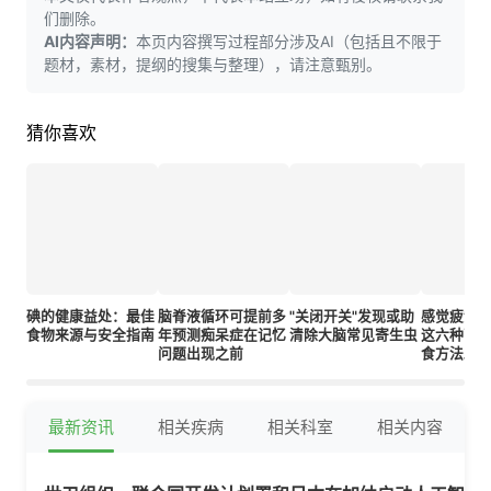
们删除。
AI内容声明：
本页内容撰写过程部分涉及AI（包括且不限于
题材，素材，提纲的搜集与整理），请注意甄别。
猜你喜欢
碘的健康益处：最佳
脑脊液循环可提前多
"关闭开关"发现或助
感觉疲惫
食物来源与安全指南
年预测痴呆症在记忆
清除大脑常见寄生虫
这六种营
问题出现之前
食方法助
最新资讯
相关疾病
相关科室
相关内容