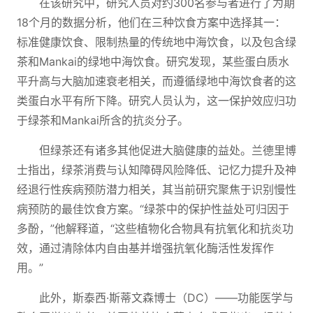
在该研究中，研究人员对约300名参与者进行了为期
18个月的数据分析，他们在三种饮食方案中选择其一：
标准健康饮食、限制热量的传统地中海饮食，以及包含绿
茶和Mankai的绿地中海饮食。研究发现，某些蛋白质水
平升高与大脑加速衰老相关，而遵循绿地中海饮食者的这
类蛋白水平有所下降。研究人员认为，这一保护效应归功
于绿茶和Mankai所含的抗炎分子。
但绿茶还有诸多其他促进大脑健康的益处。兰德里博
士指出，绿茶消费与认知障碍风险降低、记忆力提升及神
经退行性疾病预防潜力相关，其当前研究聚焦于识别慢性
病预防的最佳饮食方案。“绿茶中的保护性益处可归因于
多酚，”他解释道，“这些植物化合物具有抗氧化和抗炎功
效，通过清除体内自由基并增强抗氧化酶活性发挥作
用。”
此外，斯泰西·斯蒂文森博士（DC）——功能医学与