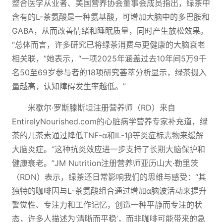
整合医学从业者、美国营养协会董事会成员指出，绿茶中
含有的L-茶氨酸是一种氨基酸，可增加大脑中的多巴胺和
GABA，从而改善情绪和睡眠质量，同时产生放松效果。
“总体而言，许多研究已将绿茶消费与更健康的大脑衰老
相关联，”她表示，“一项2025年涵盖过去10年间5万9千
名50至69岁参与者的18项研究荟萃分析显示，绿茶摄入
量越高，认知障碍发生率越低。”
米歇尔·罗斯滕斯坦注册营养师（RD）来自
EntirelyNourished.com的心脏病学营养专家补充道，绿
茶的儿茶素通过降低TNF-α和IL-1β等炎症标志物来缓解
大脑炎症。“这种抗炎效应进一步支持了长期大脑保护和
健康衰老。”JM Nutrition注册营养师亚历山大·勒里茨
（RDN）表示，绿茶还日常影响我们的思维与感受：“其
独特的咖啡因与L-茶氨酸组合通过增加α脑波活动来提升
警觉性、专注力和工作记忆，创造一种平静而专注的状
态，许多人描述为‘清晰而平稳’，而非咖啡可能带来的急