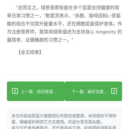
“总而言之，绿茶是那些能在多个层面支持健康的简
单日常习惯之一，”勒里茨表示，“多酚、咖啡因和L-茶氨
酸的组合不仅提升能量水平，还在细胞层面保护身体。作
为注册营养师，我常将绿茶描述为支持身心 longevity 的
最简单、证据确凿的习惯之一。”
【全文结束】
上一篇：经历绝望感受促使当地医生执笔书写童年创伤与疗愈
下一篇：赫尼克索斯在HER2突变型非小细胞肺癌中展现显著疗效
本文内容由家庭大健康团队所原创或整理，未经授权不得转
载、摘编或利用其它方式使用。欢迎分享至朋友圈。
本文仅代表作者观点，不代表本站立场，如有侵权请联系我