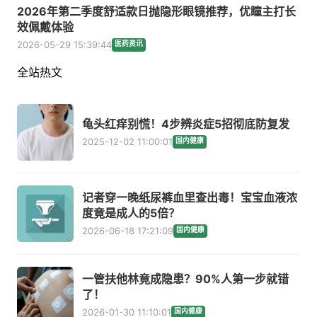
2026年第二季度舒适款日抛隐形眼镜推荐，优瞳主打长
效佩戴体验
2026-05-29 15:39:44
医药资讯
全站热文
龟头红痒别慌！4步辨炎症5招彻底防复发
2025-12-02 11:00:01
国内健康
记者穿一晚纸尿裤血里查出毒！宝宝血液浓
度竟是成人的5倍？
2026-06-18 17:21:09
国内健康
一管扶他林竟成隐患？90%人第一步就错
了！
2026-01-30 11:10:01
国内健康