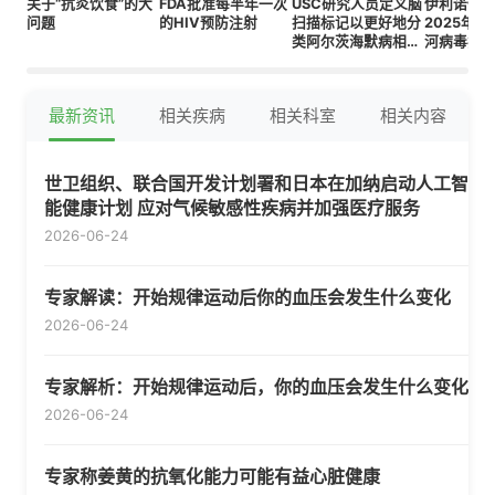
关于“抗炎饮食”的大
FDA批准每半年一次
USC研究人员定义脑
伊利诺伊
问题
的HIV预防注射
扫描标记以更好地分
2025年
类阿尔茨海默病相关
河病毒病
变化
最新资讯
相关疾病
相关科室
相关内容
世卫组织、联合国开发计划署和日本在加纳启动人工智
能健康计划 应对气候敏感性疾病并加强医疗服务
2026-06-24
专家解读：开始规律运动后你的血压会发生什么变化
2026-06-24
专家解析：开始规律运动后，你的血压会发生什么变化
2026-06-24
专家称姜黄的抗氧化能力可能有益心脏健康