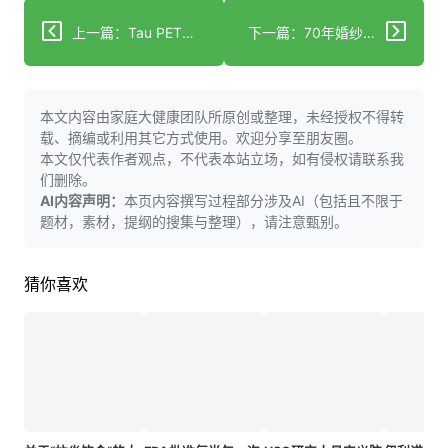
上一篇：Tau PET成像揭示阿尔茨海默病关键标志物，助力多样化人群诊断
下一篇：70年婚纱“编织着爱”，唤起患有痴呆症的老妇人美好回忆
本文内容由家庭大健康团队所原创或整理，未经授权不得转
载、摘编或利用其它方式使用。欢迎分享至朋友圈。
本文仅代表作者观点，不代表本站立场，如有侵权请联系我
们删除。
AI内容声明：
本页内容撰写过程部分涉及AI（包括且不限于
题材，素材，提纲的搜集与整理），请注意甄别。
猜你喜欢