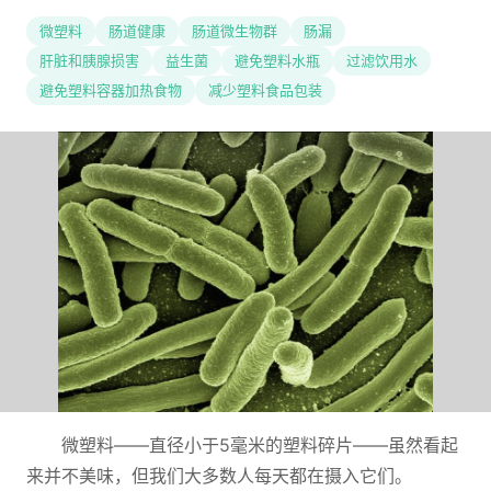
微塑料
肠道健康
肠道微生物群
肠漏
肝脏和胰腺损害
益生菌
避免塑料水瓶
过滤饮用水
避免塑料容器加热食物
减少塑料食品包装
微塑料——直径小于5毫米的塑料碎片——虽然看起
来并不美味，但我们大多数人每天都在摄入它们。