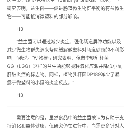
医生桑迪娅·舒克拉医生（Sandhya Shukla）表示，一些
研究表明，益生菌——促进肠道微生物群平衡的有益微生
物——可能抵消微塑料的部分影响。
[13]
“益生菌可以通过减少炎症、强化肠道屏障功能以及
减少微生物群失调来帮助缓解微塑料对肠道健康的不利影
响，”她说。“动物模型研究表明，像鼠李糖乳杆菌
GG（LGG）这样的益生菌能够减轻氧化应激并降低小鼠
肝脏炎症的标志物。同样，植物乳杆菌DP189减少了暴
露于微塑料的小鼠的炎症反应。”
[13]
需要注意的是，虽然食品中的益生菌被认为有助于支
持消化和整体健康，但研究仍在进行中，尚需更多针对人