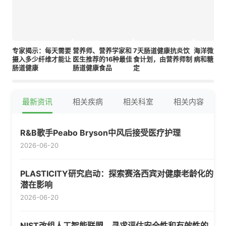
专家揭示：每天需要
营养师、营养学家和
7天肠道健康抗炎饮
海洋微塑
摄入多少纤维才能让
医生推荐的16种最佳
食计划，由营养师制
病和糖尿
肠道健康
肠道健康食品
定
最新资讯
相关疾病
相关科室
相关内容
R&B歌手Peabo Bryson中风后接受医疗护理
2026-06-20
PLASTICITY研究启动：探索赛洛西宾对健康老龄化的
潜在影响
2026-06-20
NIST改组人工智能联盟，寻求评估安全性和有效性的