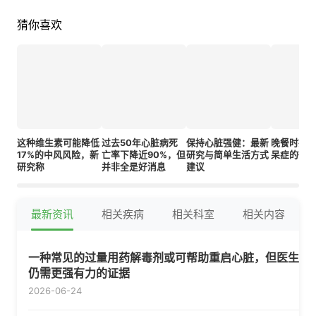
猜你喜欢
这种维生素可能降低
过去50年心脏病死
保持心脏强健：最新
晚餐时抱
17%的中风风险，新
亡率下降近90%，但
研究与简单生活方式
呆症的微
研究称
并非全是好消息
建议
最新资讯
相关疾病
相关科室
相关内容
一种常见的过量用药解毒剂或可帮助重启心脏，但医生
仍需更强有力的证据
2026-06-24