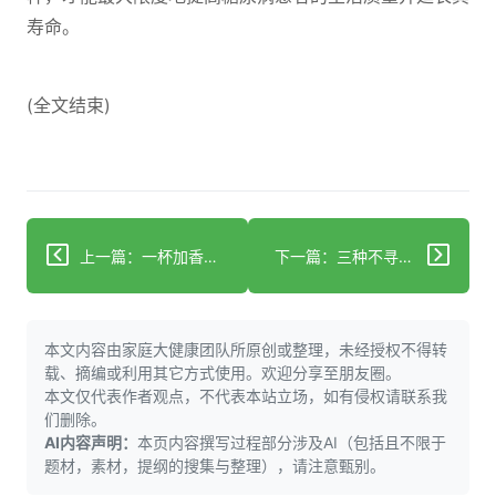
寿命。
(全文结束)
上一篇：一杯加香料的拿铁“或可抗癌和预防阿尔茨海默症”
下一篇：三种不寻常的心脏病发作症状，其中一种在女性中更常见
本文内容由家庭大健康团队所原创或整理，未经授权不得转
载、摘编或利用其它方式使用。欢迎分享至朋友圈。
本文仅代表作者观点，不代表本站立场，如有侵权请联系我
们删除。
AI内容声明：
本页内容撰写过程部分涉及AI（包括且不限于
题材，素材，提纲的搜集与整理），请注意甄别。