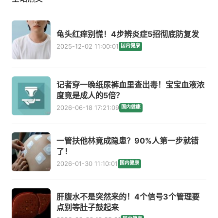
龟头红痒别慌！4步辨炎症5招彻底防复发
2025-12-02 11:00:01
国内健康
记者穿一晚纸尿裤血里查出毒！宝宝血液浓
度竟是成人的5倍？
2026-06-18 17:21:09
国内健康
一管扶他林竟成隐患？90%人第一步就错
了！
2026-01-30 11:10:01
国内健康
肝腹水不是突然来的！4个信号3个管理要
点别等肚子鼓起来