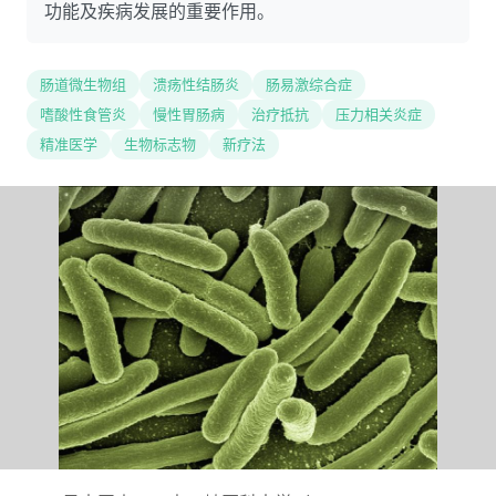
功能及疾病发展的重要作用。
肠道微生物组
溃疡性结肠炎
肠易激综合症
嗜酸性食管炎
慢性胃肠病
治疗抵抗
压力相关炎症
精准医学
生物标志物
新疗法