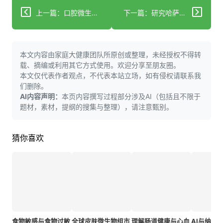
上一篇：口腔微生物组多样性与更长睡眠时间相关——Marie-Rachelle Narcisse博士访谈
下一篇：研究哈萨克斯坦里海沿岸H5N1疫情中死亡天鹅的16S微生物组
本文内容由家庭大健康团队所原创或整理，未经授权不得转
载、摘编或利用其它方式使用。欢迎分享至朋友圈。
本文仅代表作者观点，不代表本站立场，如有侵权请联系我
们删除。
AI内容声明：
本页内容撰写过程部分涉及AI（包括且不限于
题材，素材，提纲的搜集与整理），请注意甄别。
猜你喜欢
食物敏感与食物过敏
全球皮肤微生物组市
理解肠道健康与心血
AI与纳米