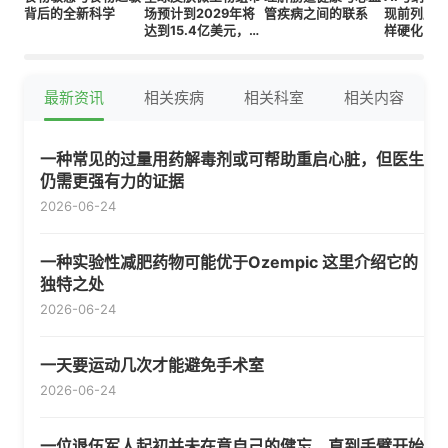
背后的全新科学
场预计到2029年将
管疾病之间的联系
现前列腺
达到15.4亿美元，增
样硬化的
长率为13.1%
志物
最新资讯
相关疾病
相关科室
相关内容
一种常见的过量用药解毒剂或可帮助重启心脏，但医生
仍需更强有力的证据
2026-06-24
一种实验性减肥药物可能优于Ozempic 这里介绍它的
独特之处
2026-06-24
一天要运动几次才能避免手术室
2026-06-24
一位退伍军人起初并未在意自己的健忘，直到手臂开始