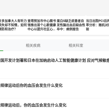
许多加拿大人有听力
查塔努加市中心图书
蛋白S缺乏症患者自
当日出院PCI后
损失却不知情，如何
馆推出首个心脏健康
发性脑出血后缺血性
萃分析：随机对
预防和治疗？
中心以提升社区心血
卒中：病例报告
验
管健康
相关疾病
相关科室
国开发计划署和日本在加纳启动人工智能健康计划 应对气候敏
始规律运动后你的血压会发生什么变化
始规律运动后，你的血压会发生什么变化