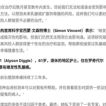
能在治疗后数月甚至数年内发生，目前我们无法知道谁会受到影
测方法，以预测未来乳腺癌扩散到骨骼的风险，这样我们可以更
险人群接受不必要的治疗。’
首席科学官西蒙·文森特博士（Simon Vincent）表示：
‘继
造成毁灭性的影响，但我们仍然无法预测它会影响谁。这项研究
让高风险人群获得更个性化的治疗和监测，帮助那些接受过乳腺
幸福健康生活。’
（Alyson Diggle），61岁，退休的地区护士，住在罗奇代尔（R
出患有继发性乳腺癌。
诊前右髋部疼痛持续了三年多。
‘这种血液检测本可以对我有所帮助，并在我看医生时提供一些证
疑鬼的病人。’
益增加的身体不适归因于衰老。最终，她私下咨询了一名专家，