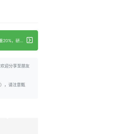
下一篇：新型减肥药帮助患者减重20%，研究发现
。欢迎分享至朋友
理），请注意甄