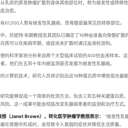
胞从乳房的原发肿瘤扩散到身体其他部位时，称为继发性或转移
彻底治愈。
有61,000人患有继发性乳腺癌，而骨骼是最常见的转移部位。
中，珍妮特·布朗教授及其团队已确定了16种由准备向骨骼扩散
蛋白质可以在疾病早期、癌症尚未扩散时通过血液检测到。
德的科学家将分析来自两个大型临床试验的400份血液样本。
与者，他们在五到十年内被监测是否发展为继发性乳腺癌。
的计算机技术，研究人员将识别出这16种蛋白质中哪些组合最
项研究能够促成一个简单的检测方法，包含三到五种关键蛋白质
的风险。这一成果可能会彻底改变乳腺癌患者的监测和治疗方式
授（Janet Brown），转化医学肿瘤学教授表示：
“继发性乳
肿瘤在骨骼中形成时，会导致令人衰弱的症状并降低生活质量。