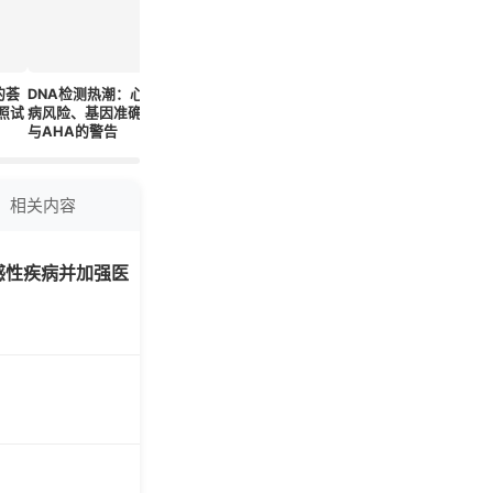
的荟
DNA检测热潮：心脏
亚临床肝纤维化与冠
唾液分析可通过分子
PIEZO2
照试
病风险、基因准确性
心病患者死亡的关
标记揭示患癌症、心
冠状血管
与AHA的警告
联：ISCHEMIA试验
脏病或帕金森病的风
中起关键
的事后分析
险
相关内容
感性疾病并加强医