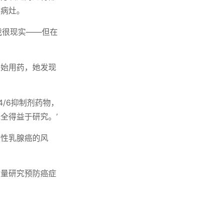
性病灶。
我很现实——但在
开始用药，她发现
4/6抑制剂药物，
全得益于研究。’
发性乳腺癌的风
质量研究预防癌症
。