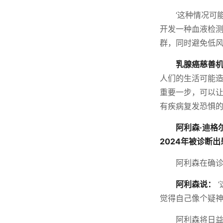
‘这种情况可
开发一种血液检
群，同时避免低风
乳腺癌慈善机构
人们的生活可能
重要一步，可以
有疾病复发恐惧的
阿利森·迪格尔
2024年被诊断
阿利森在确
阿利森说：
觉得自己像个疑神
阿利森将日