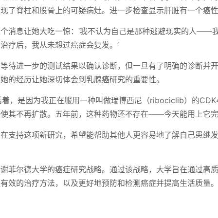
发现了脊柱和股骨上的可疑病灶。进一步检查显示肝脏有一个癌
个消息让她大吃一惊：‘我不认为自己是那种逃避现实的人——
治疗后，我从未想过癌症会复发。’
不等待进一步的测试结果以确认诊断，但一旦有了明确的诊断并
。她的经历让她深切体会到乳腺癌研究的重要性。
着，是因为我正在服用一种叫做瑞博西尼（ribociclib）的CDK
使其不再扩散。五年前，这种药物还不存在——今天能用上它完
正在支持这项新研究，希望能帮助其他人更容易地了解自己患继
持谢菲尔德大学的癌症研究战略。通过该战略，大学旨在通过高
更有效的治疗方法，以及更好地预防和检测癌症并提高生活质量