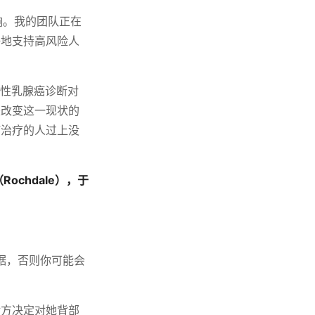
响。我的团队正在
好地支持高风险人
发性乳腺癌诊断对
是改变这一现状的
癌治疗的人过上没
ochdale），于
据，否则你可能会
对方决定对她背部