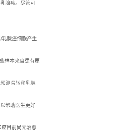
性乳腺癌。尽管可
的乳腺癌细胞产生
这些样本来自患有原
能预测骨转移乳腺
，以帮助医生更好
。
腺癌目前尚无治愈