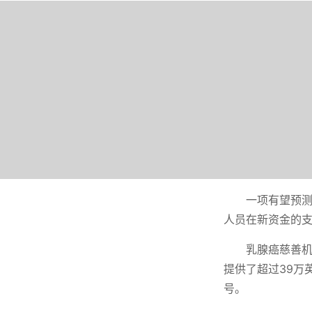
一项有望预
人员在新资金的
乳腺癌慈善机构
提供了超过39万
号。