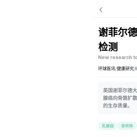
谢菲尔
检测
New research to
环球医讯
/
健康研究
来
英国谢菲尔德
腺癌向骨骼扩
的生存质量。
乳腺癌
骨转移