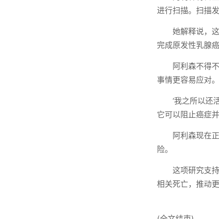
进行扫描。扫描
她解释说，这
完成原发性乳腺癌
阿利森不得
事情更容易应对
‘我之所以还活
它可以阻止癌症并
阿利森现在
险。
这项研究支
相关死亡，推动
(全文结束)