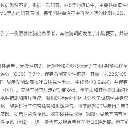
数据仍然不足。根据一项研究，在5年的随访中，主要缺血事件
ll MD等人的研究表明，每年因缺血性卒中再次入院的比例为3%
报告了一例原发性脑出血患者，其住院期间发生了小脑梗死，并被
男性患者，无慢性病史，因呕吐和右侧肢体无力于4小时前被送
分（GCS）为7分，伴有右侧完全性偏瘫。其血压为225/105
T）显示左侧深部顶叶白质急性出血，中线移位3.5毫米，并伴
（图1）。实验室检查显示肾功能受损，电解质和其他常规血液
抗水肿措施和降压治疗。我们的神经外科团队讨论了该病例并建
化，随后进行了气管插管和机械通气。重复脑部CT显示出血密
度影，提示亚急性梗死。脑部磁共振成像（MRI）显示基底节
性梗死（图2）。进一步检查发现患者存在蛋白S缺乏症。超声心