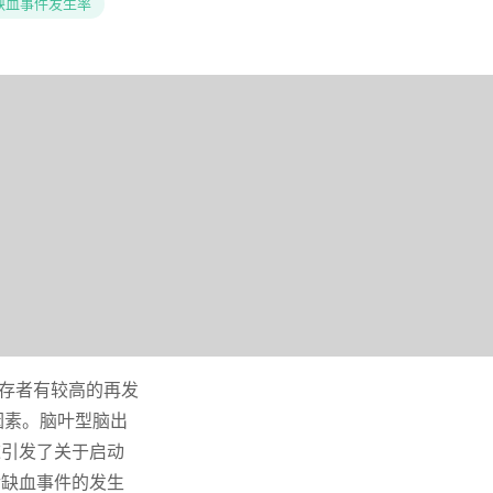
缺血事件发生率
幸存者有较高的再发
因素。脑叶型脑出
这引发了关于启动
后缺血事件的发生