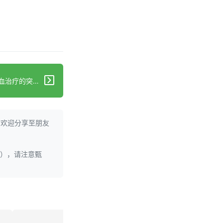
下一篇：早期积极降血压：脑出血治疗的突破
。欢迎分享至朋友
理），请注意甄