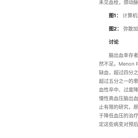
未见血栓，颈动
图1：
计算机
图2：
弥散加
讨论
脑出血幸存
然不足。Meno
缺血，超过四分之一
超过五分之一的
血性卒中、过度
慢性高血压脑出
止有限的研究，
于降低血压的治
定这些病变对预