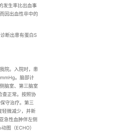
的发生率比出血事
，而因出血性卒中的
诊断出患有蛋白S
至我院。入院时，患
 mmHg。脑部计
有侧脑室、第三脑室
检查正常。按照协
议保守治疗。第三
度轻微减少，并新
区亚急性血肿伴左侧
动图（ECHO）