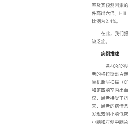
率及其预测因素的
件高出六倍。Hi
比例为2.4%。
在此，我们
缺乏症。
病例描述
一名40岁的
者的格拉斯哥昏迷评
算机断层扫描（C
和第四脑室内出血
议，患者接受了
天，患者的病情恶
发现双侧小脑低密
小脑和左侧中脑急