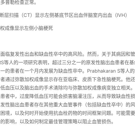
脉多普勒检查正常。
断层扫描（CT）显示左侧基底节区出血伴脑室内出血（IVH）
权成像显示左侧小脑梗死
者面临复发性出血和缺血性卒中的高风险。然而，关于其病因和
n RS等人的一项研究表明，超过三分之一的原发性脑出血患者在
的患者在一个月内发展为缺血性卒中。Prabhakaran S等
患者通过弥散加权成像显示存在亚临床、皮质下急性脑梗死。他
降低血压以及脑出血的手术清除均与弥散加权成像病变独立相关
血患者中，过度降低血压可能会损害脑灌注压，从而导致缺血性
原发性脑出血患者存在其他重大血管事件（包括缺血性卒中）的
疗困境，以及何时开始使用抗血栓药物的时间框架问题。可能需
后的影响，以及如何制定最佳管理策略以阻止血管损伤。