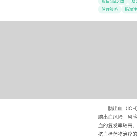
蛋白S缺乏症
脑
管理策略
脑灌注
脑出血（IC
脑出血风险，风险
血的复发率较高
抗血栓药物治疗