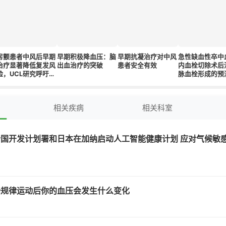
房颤患者中风后早期
早期积极降血压：脑
早期抗凝治疗对中风
急性缺血性卒中
治疗显著降低复发风
出血治疗的突破
患者安全有效
内血栓切除术后
险，UCL研究呼吁更
脉血栓形成的预
新指南
线图：一项回顾
中心观察研究
相关疾病
相关科室
国开发计划署和日本在加纳启动人工智能健康计划 应对气候敏
始规律运动后你的血压会发生什么变化