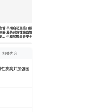
血管
早期启动直接口服抗
超级健身教练因长期
早期启动直接口服抗
研究发现
深静
凝药对急性缺血性卒
过度锻炼突发脑出
凝药可有效减少卒中
风险显著
测列
中和房颤患者安全有
血，医生揭示惊人原
复发
医疗中心
性多
效
因
联
相关内容
感性疾病并加强医