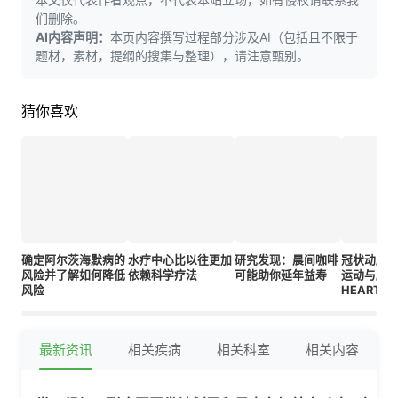
们删除。
AI内容声明：
本页内容撰写过程部分涉及AI（包括且不限于
题材，素材，提纲的搜集与整理），请注意甄别。
猜你喜欢
确定阿尔茨海默病的
水疗中心比以往更加
研究发现：晨间咖啡
冠状动脉
风险并了解如何降低
依赖科学疗法
可能助你延年益寿
运动与脑
风险
HEART-B
对照试验
最新资讯
相关疾病
相关科室
相关内容