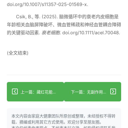
doi.org/10.1007/s11357-025-01569-x.
Csik, B., 等. (2025). 脑微循环中的衰老内皮细胞是
年龄相关血脑屏障破坏、微血管稀疏和神经血管耦合障碍
的关键驱动因素.
衰老细胞
. doi.org/10.1111/acel.70048.
(全文结束)
上一篇：藏红花能否治疗阿尔茨海默病和抑郁症？
下一篇：无副作用的Ozempic？新药被誉为减肥领域的游戏规则改变者
本文内容由家庭大健康团队所原创或整理，未经授权不得转
载、摘编或利用其它方式使用。欢迎分享至朋友圈。
本文仅代表作者观点，不代表本站立场，如有侵权请联系我