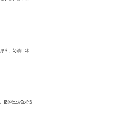
地厚实、奶油且冰
鸡"，指的是浅色米饭