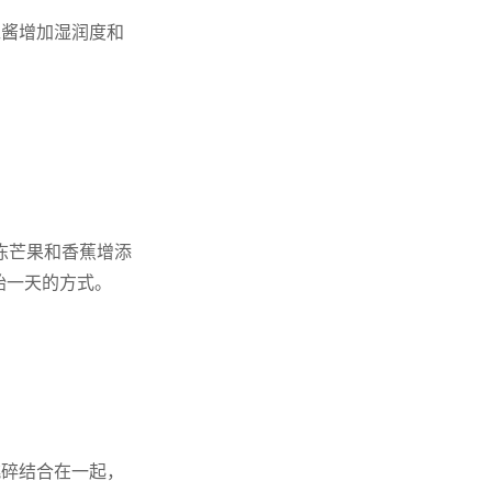
仁酱增加湿润度和
冻芒果和香蕉增添
始一天的方式。
桃碎结合在一起，