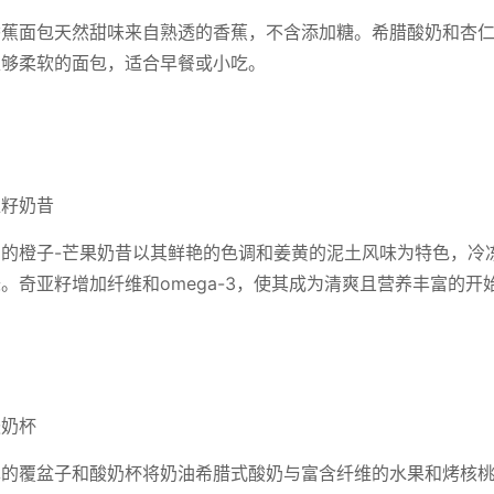
香蕉面包天然甜味来自熟透的香蕉，不含添加糖。希腊酸奶和杏
足够柔软的面包，适合早餐或小吃。
亚籽奶昔
的橙子-芒果奶昔以其鲜艳的色调和姜黄的泥土风味为特色，冷
。奇亚籽增加纤维和omega-3，使其成为清爽且营养丰富的开
酸奶杯
单的覆盆子和酸奶杯将奶油希腊式酸奶与富含纤维的水果和烤核