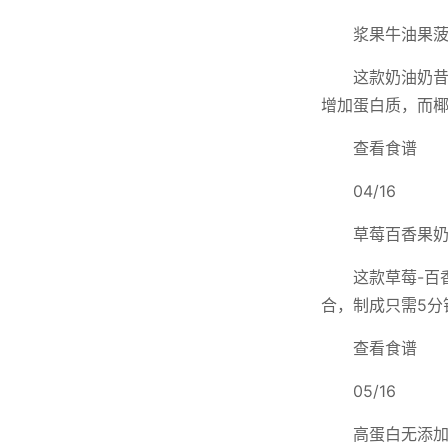
浆果牛油果
这款奶油奶
增加蛋白质，而
查看食谱
04/16
草莓百香果
这款草莓-百
合，制成只需5分
查看食谱
05/16
高蛋白无添