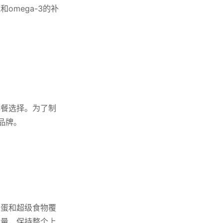
mega-3的补
早餐选择。为了制
品牌。
鸡蛋和超级食物覆
能量，保持整个上