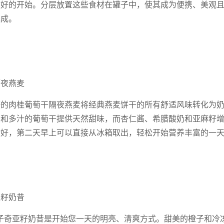
友好的开始。分层放置这些食材在罐子中，使其成为便携、美观
完成。
隔夜燕麦
糖的肉桂葡萄干隔夜燕麦将经典燕麦饼干的所有舒适风味转化为
蕉和多汁的葡萄干提供天然甜味，而杏仁酱、希腊酸奶和亚麻籽
合好，第二天早上可以直接从冰箱取出，轻松开始营养丰富的一
亚籽奶昔
子奇亚籽奶昔是开始您一天的明亮、清爽方式。甜美的橙子和冷