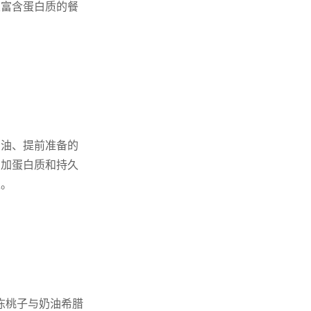
且富含蛋白质的餐
奶油、提前准备的
增加蛋白质和持久
天。
冻桃子与奶油希腊