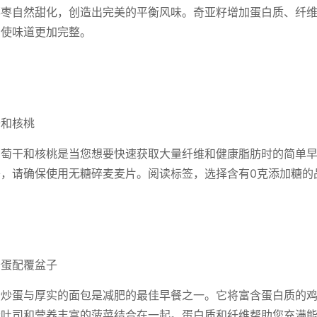
枣自然甜化，创造出完美的平衡风味。奇亚籽增加蛋白质、纤维和o
则使味道更加完整。
干和核桃
葡萄干和核桃是当您想要快速获取大量纤维和健康脂肪时的简单
，请确保使用无糖碎麦麦片。阅读标签，选择含有0克添加糖的
炒蛋配覆盆子
蛋炒蛋与厚实的面包是减肥的最佳早餐之一。它将富含蛋白质的
麦吐司和营养丰富的菠菜结合在一起。蛋白质和纤维帮助您充满