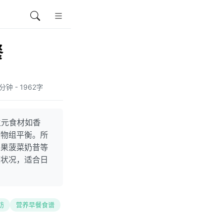
餐
4分钟 - 1962字
生元食材如香
生物组平衡。所
油果菠菜奶昔等
康状况，适合日
肪
营养早餐食谱