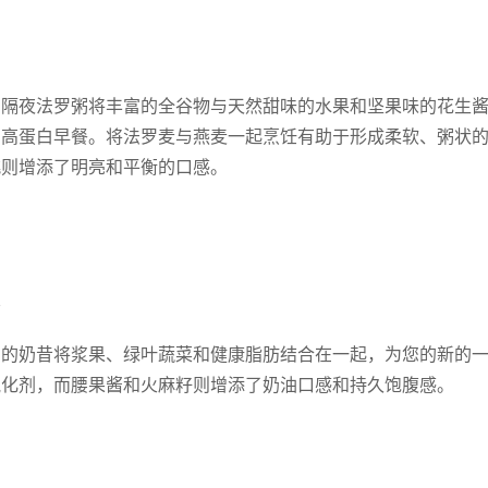
的隔夜法罗粥将丰富的全谷物与天然甜味的水果和坚果味的花生
的高蛋白早餐。将法罗麦与燕麦一起烹饪有助于形成柔软、粥状
桃则增添了明亮和平衡的口感。
昔
力的奶昔将浆果、绿叶蔬菜和健康脂肪结合在一起，为您的新的
氧化剂，而腰果酱和火麻籽则增添了奶油口感和持久饱腹感。