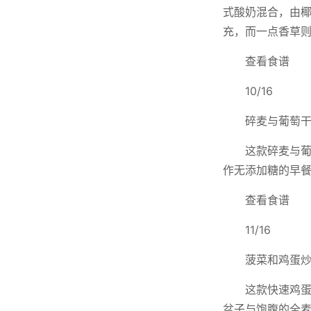
式酸奶混合，由椰
充，而一点香草
查看食谱
10/16
碎麦与葡萄
这款碎麦与
作无添加糖的早餐
查看食谱
11/16
菠菜和鸡蛋
这款快速鸡
盆子与饱腹的全