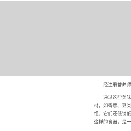
经注册营养师Mad
通过这些美
材，如香蕉、豆
组。它们还低钠
这样的食谱，是