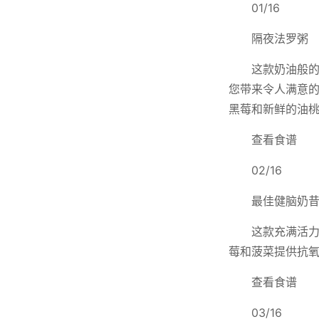
01/16
隔夜法罗粥
这款奶油般
您带来令人满意
黑莓和新鲜的油
查看食谱
02/16
最佳健脑奶
这款充满活
莓和菠菜提供抗
查看食谱
03/16