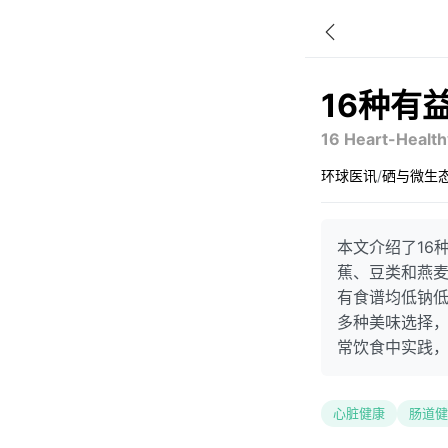
16种有
16 Heart-Health
环球医讯
/
硒与微生
本文介绍了16
蕉、豆类和燕
有食谱均低钠
多种美味选择
常饮食中实践
心脏健康
肠道健