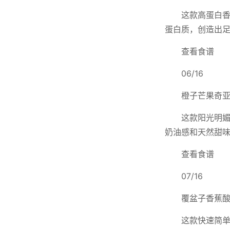
这款高蛋白
蛋白质，创造出
查看食谱
06/16
橙子芒果奇
这款阳光明媚
奶油感和天然甜味
查看食谱
07/16
覆盆子香蕉
这款快速简