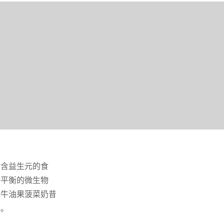
富含益生元的食
持平衡的微生物
果牛油果菠菜奶昔
态。