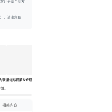
。欢迎分享至朋友
理），请注意甄
力衰
肠道与肝脏炎症研究
术前禁食可能并非必
新兴光子学在心血管
新研究发
要，综述得出结论
健康中的应用
液检测或
的创
茨海默病
相关内容