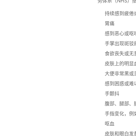
务体系（NHS）
持续感到疲倦
胃痛
感到恶心或呕
手掌出现斑驳
食欲丧失或无
皮肤上的明显
大便非常黑或
感到困惑或难
手颤抖
腹部、腿部、
手指变化，例
呕血
皮肤和眼白发