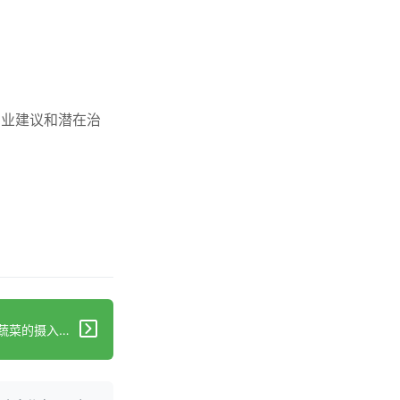
专业建议和潜在治
下一篇：营养学家称，减少两种蔬菜的摄入“可缓解胀气和腹胀”