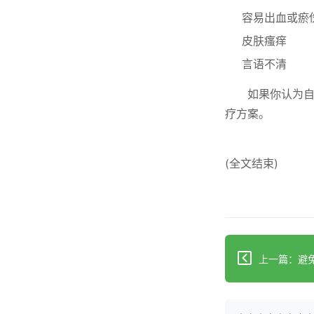
容易出血或瘀
皮肤瘙痒
言语不清
如果你认为
疗方案。
(全文结束)
上一篇：避