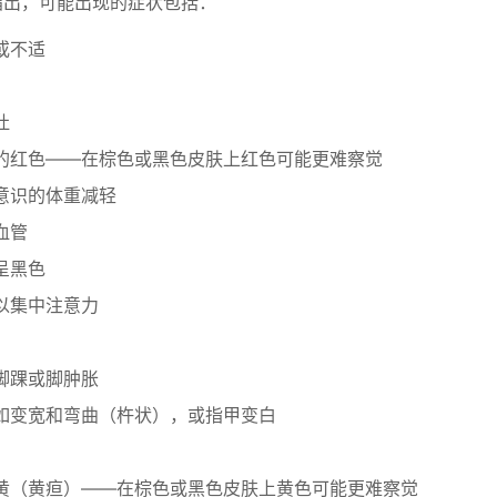
指出，可能出现的症状包括：
或不适
吐
的红色——在棕色或黑色皮肤上红色可能更难察觉
意识的体重减轻
血管
呈黑色
以集中注意力
脚踝或脚肿胀
如变宽和弯曲（杵状），或指甲变白
黄（黄疸）——在棕色或黑色皮肤上黄色可能更难察觉