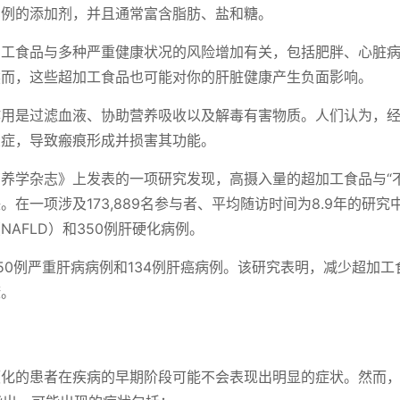
比例的添加剂，并且通常富含脂肪、盐和糖。
加工食品与多种严重健康状况的风险增加有关，包括肥胖、心脏病
然而，这些超加工食品也可能对你的肝脏健康产生负面影响。
作用是过滤血液、协助营养吸收以及解毒有害物质。人们认为，
炎症，导致瘢痕形成并损害其功能。
养学杂志》上发表的一项研究发现，高摄入量的超加工食品与“
在一项涉及173,889名参与者、平均随访时间为8.9年的研究中，
NAFLD）和350例肝硬化病例。
50例严重肝病病例和134例肝癌病例。该研究表明，减少超加
康。
硬化的患者在疾病的早期阶段可能不会表现出明显的症状。然而