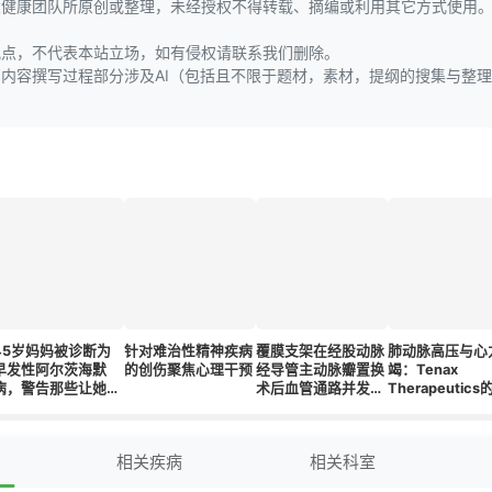
大健康团队所原创或整理，未经授权不得转载、摘编或利用其它方式使用
观点，不代表本站立场，如有侵权请联系我们删除。
页内容撰写过程部分涉及AI（包括且不限于题材，素材，提纲的搜集与整
45岁妈妈被诊断为
针对难治性精神疾病
覆膜支架在经股动脉
肺动脉高压与心
早发性阿尔茨海默
的创伤聚焦心理干预
经导管主动脉瓣置换
竭：Tenax
病，警告那些让她意
术后血管通路并发症
Therapeutics
识到不对劲的异常症
管理中的安全性和有
新疗法研究
状
效性：系统评价与荟
萃分析
相关疾病
相关科室