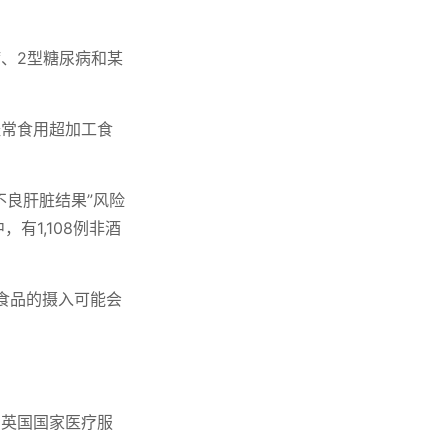
、2型糖尿病和某
经常食用超加工食
不良肝脏结果”风险
有1,108例非酒
工食品的摄入可能会
，英国国家医疗服