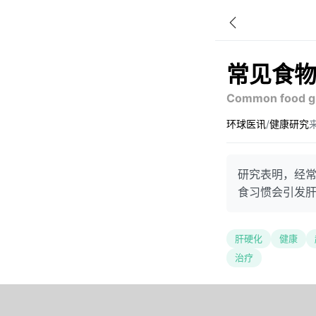
常见食
Common food gro
环球医讯
/
健康研究
来
研究表明，经
食习惯会引发
肝硬化
健康
治疗