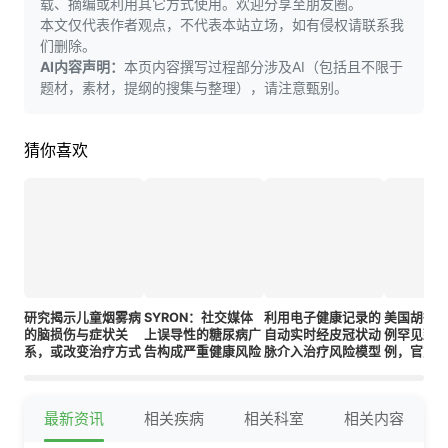
载、摘编或利用其它方式使用。欢迎分享至朋友圈。
本文仅代表作者观点，不代表本站立场，如有侵权请联系我
们删除。
AI内容声明：
本页内容撰写过程部分涉及AI（包括且不限于
题材，素材，提纲的搜集与整理），请注意甄别。
猜你喜欢
研究揭示儿童烟雾病
SYRON：社交媒体
利用电子健康记录的
美国胡德
的脑损伤与症状关
上误导性的糖尿病广
自动实时经皮冠状动
例罕见致
系，或改变治疗方式
告构成严重健康风险
脉介入治疗风险模型
例，官方
风险
最新资讯
相关疾病
相关科室
相关内容