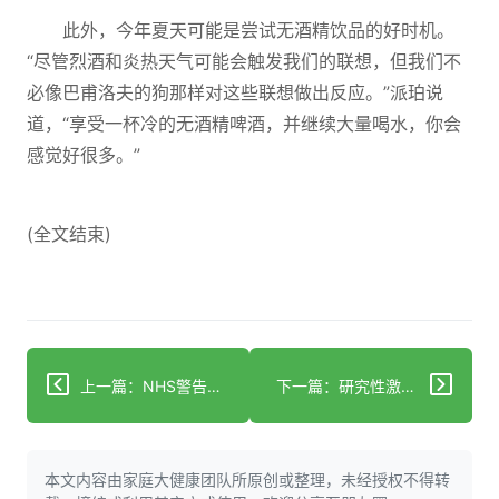
此外，今年夏天可能是尝试无酒精饮品的好时机。
“尽管烈酒和炎热天气可能会触发我们的联想，但我们不
必像巴甫洛夫的狗那样对这些联想做出反应。”派珀说
道，“享受一杯冷的无酒精啤酒，并继续大量喝水，你会
感觉好很多。”
(全文结束)
上一篇：NHS警告：“无声杀手”的首个症状可能“看似不严重”，但至关重要
下一篇：研究性激素结合球蛋白水平与中风风险因果关系中的心脏代谢特征中介作用
本文内容由家庭大健康团队所原创或整理，未经授权不得转