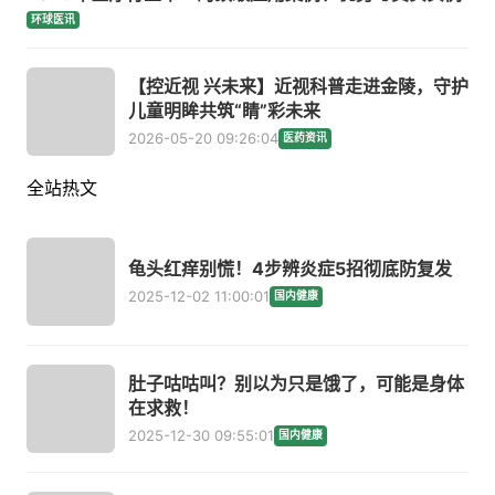
环球医讯
【控近视 兴未来】近视科普走进金陵，守护
儿童明眸共筑“睛”彩未来
2026-05-20 09:26:04
医药资讯
全站热文
龟头红痒别慌！4步辨炎症5招彻底防复发
2025-12-02 11:00:01
国内健康
肚子咕咕叫？别以为只是饿了，可能是身体
在求救！
2025-12-30 09:55:01
国内健康