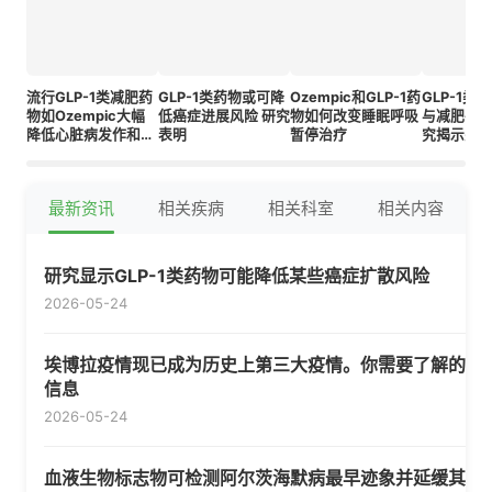
流行GLP-1类减肥药
GLP-1类药物或可降
Ozempic和GLP-1药
GLP-1类
物如Ozempic大幅
低癌症进展风险 研究
物如何改变睡眠呼吸
与减肥手术
降低心脏病发作和中
表明
暂停治疗
究揭示关
风风险
最新资讯
相关疾病
相关科室
相关内容
研究显示GLP-1类药物可能降低某些癌症扩散风险
2026-05-24
埃博拉疫情现已成为历史上第三大疫情。你需要了解的
信息
2026-05-24
血液生物标志物可检测阿尔茨海默病最早迹象并延缓其