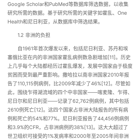
Google Scholar和PubMed等数据库筛选数据，以收集
研究所需的数据。基于研究所需的关键字如霍乱、One
Health和尼日利亚，从数据库中筛选结果。
1.2 非洲的负担
自1961年首次爆发以来，包括尼日利亚、苏丹和埃
塞俄比亚在内的非洲国家霍乱病例数急剧增加[11]。历史
上几乎每个大陆都经历过霍乱爆发，发展中国家由于极度
贫困而受到最严重影响。撒哈拉以南非洲国家2010年报
告了110,115例病例，比2009年减少了46%[12]。尽管如
此，围绕乍得湖流域的四个中非国家——喀麦隆、乍得、
尼日尔和尼日利亚——记录了62,762例病例，其中包括
2610例死亡[12]。这四个国家占非洲大陆报告的所有病
例和死亡的54%和77%。尼日利亚报告了44,456例病例
和3.9%的CFR，占非洲病例的38%[13]。这大大超过了
世卫组织可接受的1%发病率和2000年至2005年间非洲