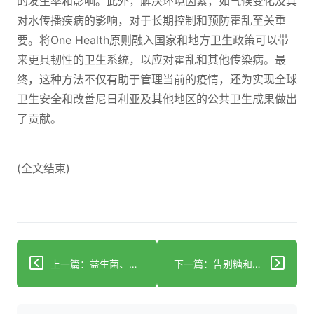
的发生率和影响。此外，解决环境因素，如气候变化及其
对水传播疾病的影响，对于长期控制和预防霍乱至关重
要。将One Health原则融入国家和地方卫生政策可以带
来更具韧性的卫生系统，以应对霍乱和其他传染病。最
终，这种方法不仅有助于管理当前的疫情，还为实现全球
卫生安全和改善尼日利亚及其他地区的公共卫生成果做出
了贡献。
(全文结束)
上一篇：益生菌、益生元和后生元的作用：阿尔茨海默病中神经胶质细胞激活的细胞和分子机制
下一篇：告别糖和超加工食品，他收获了巨大的健康益处