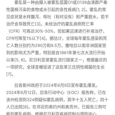
霍乱是一种由摄入被霍乱弧菌O1或O139血清群产毒
性菌株污染的食物或水引起的急性疾病[1, 2]。霍乱的常
见症状是水样腹泻、呕吐（有时没有）和严重脱水，若不
治疗会导致死亡[3]。未经治疗的霍乱病例死亡率
（CFR）可高达30%-50%，但如果迅速进行补液治疗，
CFR可降至1%以下[4]。据估计，全球每年霍乱感染和死
亡人数分别约为290万和9.5万，撒哈拉以南非洲国家受
到的影响尤为严重，特别是自1961年第七次大流行开始
以来[5, 6]。尼日利亚是霍乱流行国家之一，根据最近的
一项研究，全球变暖促进了这些革兰氏阴性细菌的生长
[7]。
拉各斯州政府于2024年6月9日宣布霍乱爆发。
2024年6月12日，应急行动中心（EOC）报告称，已在
该州检测到324例疑似霍乱病例，其中十五人死亡，四十
人已出院[8]。在邻近的奥约州和奥贡州，已报告三例可
能的霍乱病例。根据尼日利亚疾病控制与预防中心