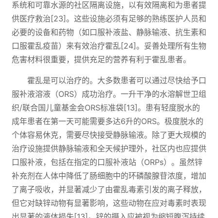
系统和可靠水源的社区隔离设施，以有效隔离和为患者提
供医疗救治[23]。这些设施必须有足够的熟练医护人员和
必要的设备和药物（如口服补液盐、静脉输液、抗生素和
口服霍乱疫苗）来有效治疗霍乱[24]。妥善处理所有生物
危害材料很重要，提供充足的营养有利于霍乱患者。
霍乱是可以治疗的。大多数患者可以通过尽快给予口
服补液溶液（ORS）成功治疗。一升干净的水溶解世卫组
织/联合国儿童基金会ORS标准袋[13]。患有轻度脱水的
成年患者在第一天可能需要多达6升的ORS。极度脱水的
个体容易休克，需要尽快接受静脉输液。除了更大规模的
治疗设施提供静脉输液和全天候护理外，社区内也应提供
口服补液，包括在指定的口服补液站（ORPs）。虽然锌
补充剂在人体中降低了肠细胞中的环磷酸腺苷浓度，增加
了离子吸收，并显著减少了由霍乱毒素引发的离子释放，
但它对缺锌动物有显著影响，这些动物在应对毒素时表现
出显著的液体损失[13]。锌的摄入应被视为缩短腹泻持续