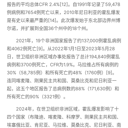
报告的平均总体CFR 2.4%[12]。自1991年记录了59,478
例病例和7654例死亡以来，2010年尼日利亚的霍乱爆发
是有史以来最严重的[14]。此次爆发始于东北部边界州博
尔诺，并扩展到全国36个州中的18个州。
2021年，19个非洲国家报告了约137,000例霍乱病例
和4062例死亡[9]。从2022年1月1日至2023年5月28
日，世卫组织非洲区域办事处报告了总计194,840例霍乱
病例和3700例死亡，CFR为1.9%。马拉维占所有病例的
30%（58,785例）和所有死亡的48%（1760例）[9]。
连同喀麦隆、刚果民主共和国、莫桑比克和尼日利亚一
起，这五个地区报告了总病例数的88%（171,630例）和
所有死亡的90%（3321例）。
2024年，在世卫组织非洲区域，霍乱爆发影响了十
四个国家（布隆迪、喀麦隆、科摩罗、刚果民主共和国、
埃塞俄比亚、肯尼亚、马拉维、莫桑比克、尼日利亚、南