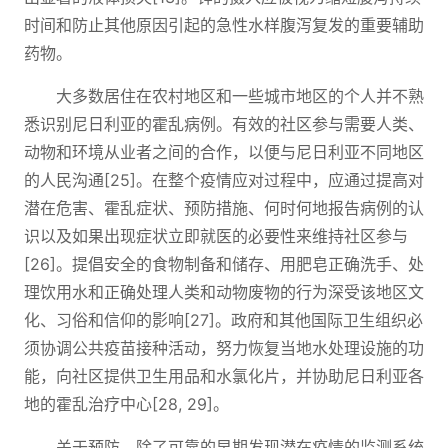
时间和防止其他原因引起的急性水样腹泻复发的重要辅助
药物。
大多数居住在农村地区和一些城市地区的个人并不熟
悉识别尼日利亚的霍乱病例。有效的社区参与需要人类、
动物和环境从业者之间的合作，以便与尼日利亚不同地区
的人民沟通[25]。在整个疫情应对过程中，应通过提高对
潜在危害、霍乱症状、预防措施、何时何地报告病例的认
识以及如果出现症状立即就医的必要性来维持社区参与
[26]。提倡安全的食物制备和储存、用肥皂正确洗手、处
理饮用水和正确处理人类和动物废物的行为深受该地区文
化、习俗和信仰的影响[27]。政府和其他国际卫生组织必
须协调公共疫苗接种活动，努力恢复当地水处理设施的功
能，向社区提供卫生用品和水氯化片，并协助尼日利亚各
地的霍乱治疗中心[28, 29]。
关于预防，除了可靠的早期发现潜在疫情的监测系统