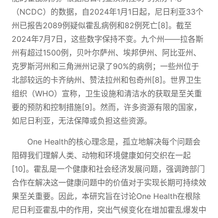
（NCDC）的数据，自2024年1月1日起，尼日利亚33个
州已报告2089例疑似霍乱病例和82例死亡[8]。截至
2024年7月7日，这些数字保持不变。九个州——拉各斯
州有超过1500例，贝叶尔萨州、埃邦伊州、阿比亚州、
克罗斯河州和三角洲州记录了90%的病例；一些州位于
北部较远的卡齐纳州、赞法拉州和包奇州[8]。世界卫生
组织（WHO）宣称，卫生设施和清洁水的获取是至关重
要的预防和控制措施[9]。然而，许多资源有限的国家，
如尼日利亚，无法保障或负担这些资源。
One Health的核心理念是，孤立地解决每个问题会
阻碍我们理解人类、动物和环境健康如何交织在一起
[10]。霍乱是一个健康和社会经济发展问题，强调跨部门
合作在解决这一健康问题中的价值对于实现长期可持续效
果至关重要。因此，本研究旨在讨论One Health在根除
尼日利亚霍乱中的作用，突出气候变化在增加霍乱爆发中