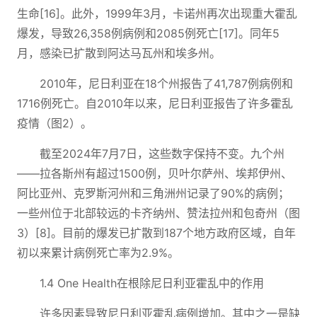
生命[16]。此外，1999年3月，卡诺州再次出现重大霍乱
爆发，导致26,358例病例和2085例死亡[17]。同年5
月，感染已扩散到阿达马瓦州和埃多州。
2010年，尼日利亚在18个州报告了41,787例病例和
1716例死亡。自2010年以来，尼日利亚报告了许多霍乱
疫情（图2）。
截至2024年7月7日，这些数字保持不变。九个州
——拉各斯州有超过1500例，贝叶尔萨州、埃邦伊州、
阿比亚州、克罗斯河州和三角洲州记录了90%的病例；
一些州位于北部较远的卡齐纳州、赞法拉州和包奇州（图
3）[8]。目前的爆发已扩散到187个地方政府区域，自年
初以来累计病例死亡率为2.9%。
1.4 One Health在根除尼日利亚霍乱中的作用
许多因素导致尼日利亚霍乱病例增加。其中之一是缺