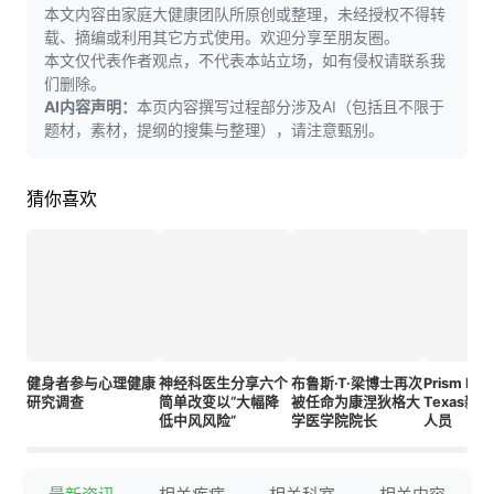
本文内容由家庭大健康团队所原创或整理，未经授权不得转
载、摘编或利用其它方式使用。欢迎分享至朋友圈。
本文仅代表作者观点，不代表本站立场，如有侵权请联系我
们删除。
AI内容声明：
本页内容撰写过程部分涉及AI（包括且不限于
题材，素材，提纲的搜集与整理），请注意甄别。
猜你喜欢
健身者参与心理健康
神经科医生分享六个
布鲁斯·T·梁博士再次
Prism Hea
研究调查
简单改变以“大幅降
被任命为康涅狄格大
Texas新
低中风风险”
学医学院院长
人员