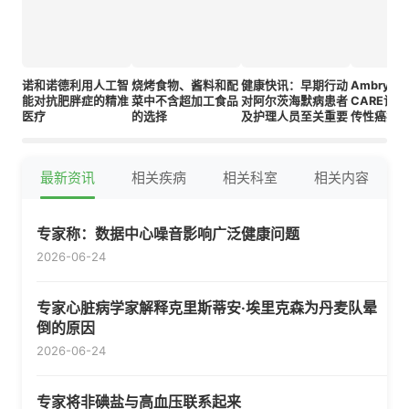
诺和诺德利用人工智
烧烤食物、酱料和配
健康快讯：早期行动
Ambry Ge
能对抗肥胖症的精准
菜中不含超加工食品
对阿尔茨海默病患者
CARE计
医疗
的选择
及护理人员至关重要
传性癌症
面的准确
最新资讯
相关疾病
相关科室
相关内容
专家称：数据中心噪音影响广泛健康问题
2026-06-24
专家心脏病学家解释克里斯蒂安·埃里克森为丹麦队晕
倒的原因
2026-06-24
专家将非碘盐与高血压联系起来