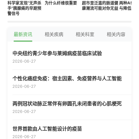
科学家发现“无声杀
为什么纤维很重要
超市里泛滥的肠道健
两种AS0
手”胰腺癌的早期预
康潮流可能对你无益
与降低痴
警信号
最新资讯
相关疾病
相关科室
相关内容
中央纽约青少年参与莱姆病疫苗临床试验
2026-06-27
个性化癌症免疫：宿主因素、免疫营养与人工智能
2026-06-27
两例冠状动脉正常伴有卵圆孔未闭患者的心肌梗死
2026-06-27
世界首款由人工智能设计的疫苗
2026-06-27