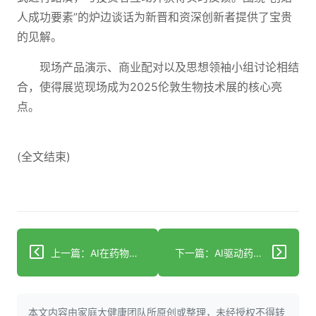
人成功要素”的炉边谈话为新晋和资深创新者提供了宝贵
的见解。
现场产品演示、商业配对以及思想领袖小组讨论相结
合，使得展览现场成为2025伦敦生物技术展的核心亮
点。
(全文结束)
上一篇：AI在药物发现领域：从假设到现实
下一篇：AI驱动药物研发公司Insilico Medicine与阿联酋大学签署合作备忘录以培养人才和推动学术创新
本文内容由家庭大健康团队所原创或整理，未经授权不得转