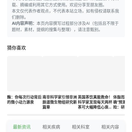
载、摘编或利用其它方式使用。欢迎分享至朋友圈。
本文仅代表作者观点，不代表本站立场，如有侵权请联系我
们删除。
AI内容声明：
本页内容撰写过程部分涉及AI（包括且不限于
题材，素材，提纲的搜集与整理），请注意甄别。
猜你喜欢
酶：你每次行动背后
南非科学家引领非洲
英国茶饮真能救命！
体脂而非B
的微小动力源泉
肠道微生物组研究新
科学家发现每天两杯
确”预测重
篇章
茶可大幅降低心衰和
险：研究
中风风险——但千万
别加糖
最新资讯
相关疾病
相关科室
相关内容