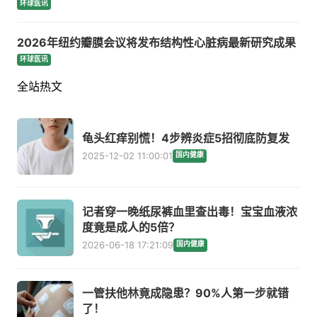
环球医讯
2026年纽约瓣膜会议将发布结构性心脏病最新研究成果
环球医讯
全站热文
龟头红痒别慌！4步辨炎症5招彻底防复发
2025-12-02 11:00:01
国内健康
记者穿一晚纸尿裤血里查出毒！宝宝血液浓
度竟是成人的5倍？
2026-06-18 17:21:09
国内健康
一管扶他林竟成隐患？90%人第一步就错
了！