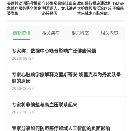
美国移动消防救援紧
年轻型痴呆症让母亲
政府采取措施通过扩
TikTok
急医疗服务获全国金
判若两人，女儿讲述
大护理和降低治疗成
子痴呆症
奖表彰
心碎经历
本来减少心脏疾病死
亡
最新资讯
相关疾病
相关科室
相关内容
专家称：数据中心噪音影响广泛健康问题
2026-06-24
专家心脏病学家解释克里斯蒂安·埃里克森为丹麦队晕
倒的原因
2026-06-24
专家将非碘盐与高血压联系起来
2026-06-24
专家分享如何防范医疗领域人工智能的负面影响