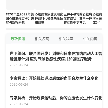
1970年至2022年美
心脏病专家建议用这
三种不寻常的心脏病
心脏病专
国心脏病死亡率：进
种调料代替盐来烹饪
发作症状，其中一种
时可替代盐
展与新兴问题
和调味
在女性中更常见
成分”
最新资讯
相关疾病
相关科室
相关内容
世卫组织、联合国开发计划署和日本在加纳启动人工智
能健康计划 应对气候敏感性疾病并加强医疗服务
2026-06-24
专家解读：开始规律运动后你的血压会发生什么变化
2026-06-24
专家解析：开始规律运动后，你的血压会发生什么变化
2026-06-24