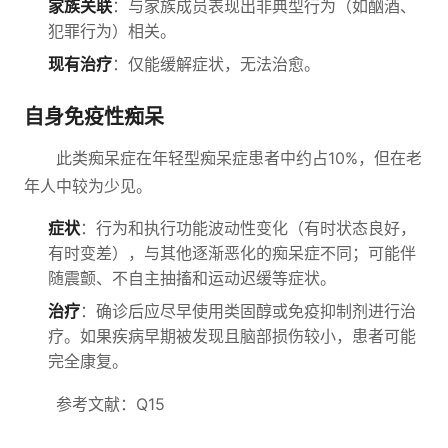
家族关联
：与家族成员表现出非典型行为（如酗酒、
犯罪行为）相关。
现有治疗
：仅能缓解症状，无法治愈。
自身免疫性痴呆
此类痴呆症在年轻型痴呆症患者中约占10%，但在老
年人中较为少见。
症状
：行为和执行功能波动性变化（有时状态良好，
有时变差），与其他逐渐恶化的痴呆症不同；可能伴
随震颤、不自主抽搐和运动迟缓等症状。
治疗
：确诊后应尽早使用类固醇或免疫抑制剂进行治
疗。如果疾病早期被发现且脑部损伤较小，患者可能
完全康复。
参考文献：Q15