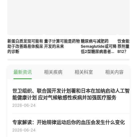
新蛋白质发现可能有
量子计算可能是药物
糖尿病与减肥药
饮食能否
助于改善路易体痴呆
开发的未来
Semaglutide或可降
荐剂量的
的诊断
低2型糖尿病患者的
B12？
痴呆风险
最新资讯
相关疾病
相关科室
相关内容
世卫组织、联合国开发计划署和日本在加纳启动人工智
能健康计划 应对气候敏感性疾病并加强医疗服务
2026-06-24
专家解读：开始规律运动后你的血压会发生什么变化
2026-06-24