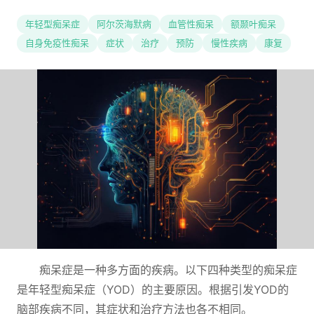
年轻型痴呆症
阿尔茨海默病
血管性痴呆
额颞叶痴呆
自身免疫性痴呆
症状
治疗
预防
慢性疾病
康复
痴呆症是一种多方面的疾病。以下四种类型的痴呆症
是年轻型痴呆症（YOD）的主要原因。根据引发YOD的
脑部疾病不同，其症状和治疗方法也各不相同。