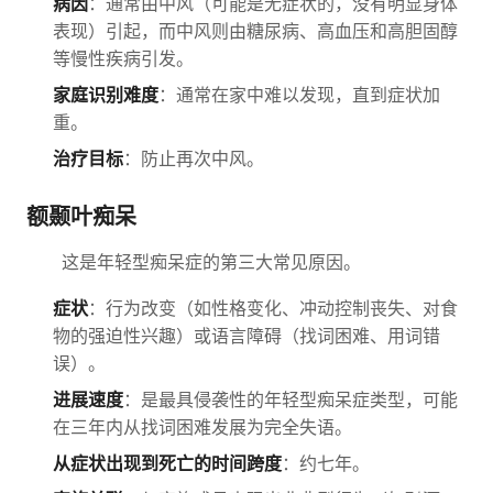
病因
：通常由中风（可能是无症状的，没有明显身体
表现）引起，而中风则由糖尿病、高血压和高胆固醇
等慢性疾病引发。
家庭识别难度
：通常在家中难以发现，直到症状加
重。
治疗目标
：防止再次中风。
额颞叶痴呆
这是年轻型痴呆症的第三大常见原因。
症状
：行为改变（如性格变化、冲动控制丧失、对食
物的强迫性兴趣）或语言障碍（找词困难、用词错
误）。
进展速度
：是最具侵袭性的年轻型痴呆症类型，可能
在三年内从找词困难发展为完全失语。
从症状出现到死亡的时间跨度
：约七年。