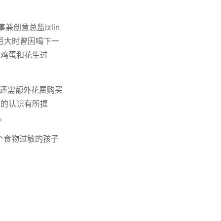
兼创意总监Izlin
三个月大时曾因喝下一
、鸡蛋和花生过
庭还需额外花费购买
敏的认识有所提
。
个食物过敏的孩子