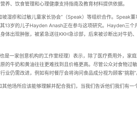
定营养、饮食管理和心理健康支持指南及教育材料提供依据。
坡湿疹和过敏儿童家长协会”（Speak）等组织合作。Speak董事
）与其13岁的儿子Hayden Anash正在参与这项研究。Hayden
身体出现肿胀，被紧急送往KKH急诊部，后来被诊断出对牛奶
士（她也是一家创意机构的工作室经理）表示，除了医疗费用外，家
敏原的牛奶和黄油往往更难找到且价格更高。尽管公众对食物过
行业仍需改进，例如有时餐厅会将询问食品成分视为顾客“挑剔”
和其他场所应该能够理解并配合我们，当我们告诉他们我们有一