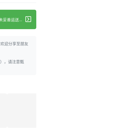
下一篇：如何报告在极端高温下未妥善运送的药物
。欢迎分享至朋友
理），请注意甄