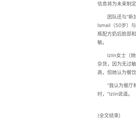
信息将为未来制
团队还与“新加
Ismail（50岁
瓶配方奶后脸部和
敏。
Izlin女
杂货，因为无过
高，但她认为餐饮
“我认为餐厅
时，”Izlin说道。
(全文结束)