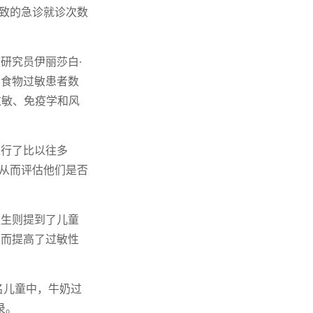
导致的急诊就诊次数
研究员伊丽莎白·
的食物过敏患者数
科过敏、免疫学和风
进行了比以往多
，从而评估他们是否
医生则提到了儿童
从而提高了过敏性
多名儿童中，牛奶过
录。