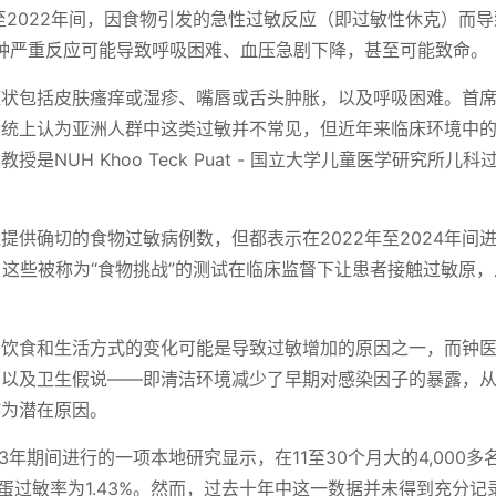
年至2022年间，因食物引发的急性过敏反应（即过敏性休克）而
这种严重反应可能导致呼吸困难、血压急剧下降，甚至可能致命。
状包括皮肤瘙痒或湿疹、嘴唇或舌头肿胀，以及呼吸困难。首席
传统上认为亚洲人群中这类过敏并不常见，但近年来临床环境中
授是NUH Khoo Teck Puat - 国立大学儿童医学研究所儿
提供确切的食物过敏病例数，但都表示在2022年至2024年间
。这些被称为“食物挑战”的测试在临床监督下让患者接触过敏原
。
，饮食和生活方式的变化可能是导致过敏增加的原因之一，而钟
加以及卫生假说——即清洁环境减少了早期对感染因子的暴露，
作为潜在原因。
013年期间进行的一项本地研究显示，在11至30个月大的4,000
，鸡蛋过敏率为1.43%。然而，过去十年中这一数据并未得到充分记