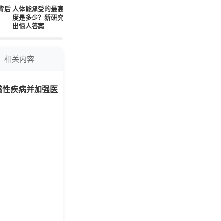
背后
人体能承受的最高温
医生刚刚发现一种与
至少70%的芬兰人一
食品何时
度是多少？新研究给
这种饮料相关的可怕
生中会患上精神障碍
食品或超
出惊人答案
综合症
相关内容
感性疾病并加强医