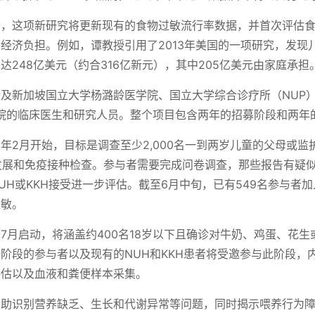
示，这项新研究将更新现有的食物过敏流行率数据，并首次评估
经济负担。例如，谭教授引用了2013年美国的一项研究，发现
达248亿美元（约合316亿新元），其中205亿美元由家庭承担
及新加坡国立大学杨潞龄医学院、国立大学综合诊疗所（NUP）和S
学院的临床医生和研究人员。整个项目包含两年的招募阶段和两年
年2月开始，目标是调查至少2,000名一到两岁儿童的父母或监
发展和免疫接种检查。参与者需要完成问卷调查，那些报告有疑
UH或KKH接受进一步评估。截至6月中旬，已有549名参与者加
过敏。
7月启动，将涵盖约400名18岁以下且确诊对牛奶、鸡蛋、花
阶段的参与者以及现有的NUH和KKH患者将受邀参与此阶段，
评估以及血液和粪便样本采集。
帮助识别营养缺乏、生长和代谢异常等问题，同时揭示喂养行为