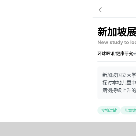
新加坡
New study to loo
环球医讯
/
健康研究
来
新加坡国立大学
探讨本地儿童
病例持续上升
食物过敏
儿童健