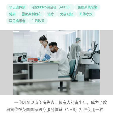
罕见遗传病
活化PI3Kδ综合征（APDS）
免疫系统削弱
健康
雷尼奥利西布
治疗
免疫缺陷
新药疗效
罕见病患者
生活改变
一位因罕见遗传病失去四位家人的青少年，成为了欧
洲首位在英国国家医疗服务体系（NHS）批准使用一种