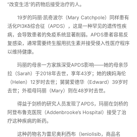
“改变生活”的药物后接受治疗的人。
19岁的玛丽·凯奇波尔（Mary Catchpole）同样患有
活化PI3Kδ综合征（APDS），这是一种罕见的遗传性疾
病，会导致患者的免疫系统显著削弱。APDS患者容易反
复感染，通常需要终生服用抗生素并接受侵入性医疗程序
以维持健康。
玛丽的母亲一方家族深受APDS影响——她的母亲莎
拉（Sarah）于2018年去世，享年43岁；她的姨妈海伦
（Helen）12岁时去世；舅舅爱德华（Edward）39岁时
去世；外祖母玛丽（Mary）则在48岁时去世。
得益于剑桥的研究人员发现了APDS，玛丽在剑桥的
阿登布鲁克医院（Addenbrooke’s Hospital）接受了治
疗这种疾病的新药。
这种药物名为雷尼奥利西布（leniolisib，商品名