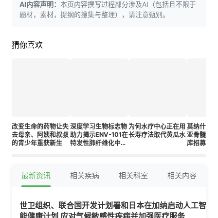
AI内容声明：
本页内容撰写过程部分涉及AI（包括且不限于
题材，素材，提纲的搜集与整理），请注意甄别。
猜你喜欢
改变生命的药物让失
深度学习生物标志物
为何水疗中心正在用
莫纳什大
去母亲、阿姨和叔叔
助力揭示ENV-101在
长寿疗法取代黄瓜水
亚骨髓衰
的青少年重获新生
特发性肺纤维化中的
库招募首
治疗效果
最新资讯
相关疾病
相关科室
相关内容
世卫组织、联合国开发计划署和日本在加纳启动人工智
能健康计划 应对气候敏感性疾病并加强医疗服务