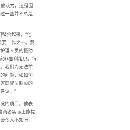
。他认为，这是因
错过一些并不总是
们整合起来，”他
重要工作之一。我
对护理人员的援助
一家非营利组织。每
县。我们为无法前
题的问题，如如何
果家庭成员照顾的
建议。”
状况的项目。他表
)，这两者实际上能提
能会令人不知所