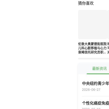
猜你喜欢
伦敦大奥蒙德街医院
儿科心脏移植与心力
衰竭信托研究员职位
招聘
最新资讯
中央纽约青少
2026-06-27
个性化癌症免