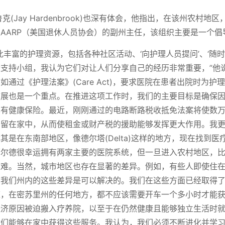
克(Jay Hardenbrook)也深有体会，他指出，在该州农村地
AARP（美国退休人员协会）的副州主任，该组织主要是一个倡
此丰富的护理资源，包括各种社区活动、‘向护理人员提问’、‘随时
支持小组，我认为它们对让人们分享自己的经历非常重要，”他
如通过《护理法案》(Care Act)，要求医院在患者出院时为护
扩展也是一个重点。在推进这项工作时，我们的主要目标是确保
享有健康保险。最近，刚刚通过的电路断路税收抵免法案将使数
们留在家中，从而使租金或财产税的援助能够发挥更大作用。我
其是在东南部地区，像德尔塔(Delta)这样的地方，现在找到医
菲尔德很幸运拥有两家主要的医院系统，但一旦进入农村地区，
艰难。当然，城市地区也存在显著的差异。例如，有些人即使住
。我们州内的这些差异是可以解决的。我们在这些方面已经取得
道，在密苏里州的任何地方，都不应该需要开车一个多小时才能
经济原因被迫搬入疗养院，以至于在仍然健康且能够独立生活时
你们能够在家中获得这些服务。我认为，我们必须不断进化并学