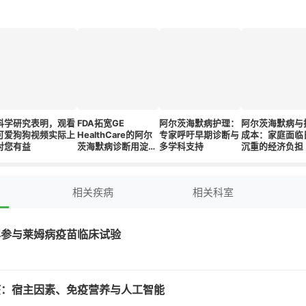
科学研究表明，观看
FDA拓宽GE
阿尔茨海默病护理：
阿尔茨海默病与
可爱狗狗视频实际上
HealthCare的阿尔
专家呼吁早期诊断与
成本：家庭面临
对您有益
茨海默病诊断用淀粉
多学科支持
沉重的经济负担
样蛋白成像剂
Vizamyl的应用范围
相关疾病
相关科室
年参与莱姆病疫苗临床试验
疫：宿主因素、免疫营养与人工智能