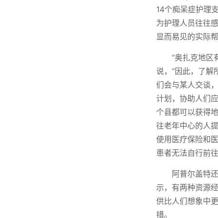
14个痴呆症护理
为护理人员往往
显而易见的实际
“奥扎克地区
说，“因此，了解
们会与某人交谈
计划，协助人们应
个县都可以获得地
往老年中心的人
使用医疗保险和
患者无法自行前往
阿普尔盖特
示，有两种资源经常
供比人们想象中
措。