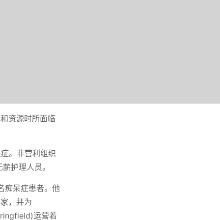
持和资源时所面临
呆症。非营利组织
万名无薪护理人员。
一万名痴呆症患者。他
专家，并为
ingfield)运营着