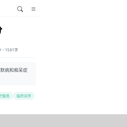
分
 - 1581字
海默病和痴呆症
。
疗服务
临终关怀