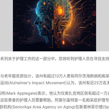
感系列关于护理工作的这一部分中，您将听到护理人员在寻找支
与老年服务部估计，该州有超过13万人患有阿尔茨海默病和痴
(Alzheimer's Impact Movement)认为，该州有近25
特(Mark Applegate)表示，他认为仅奥扎克地区就有超过
知这些患者的护理人员需要帮助。阿普尔盖特是一名痴呆症护理
龄机构(SeniorAge Area Agency on Aging)在斯普林菲尔德(Spr