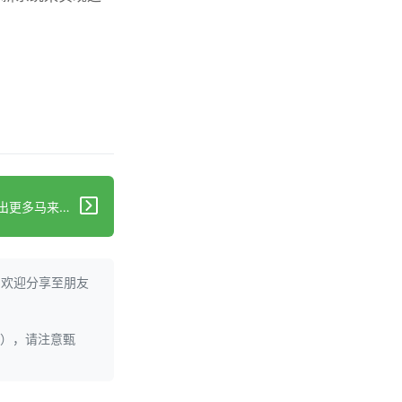
下一篇：马西岭－油池地区将推出更多马来/穆斯林社区心理健康支持计划
。欢迎分享至朋友
理），请注意甄