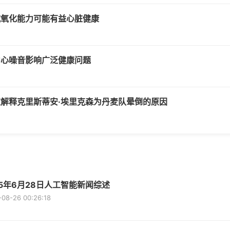
抗氧化能力可能有益心脏健康
中心噪音影响广泛健康问题
解释克里斯蒂安·埃里克森为丹麦队晕倒的原因
25年6月28日人工智能新闻综述
-08-26 00:26:18