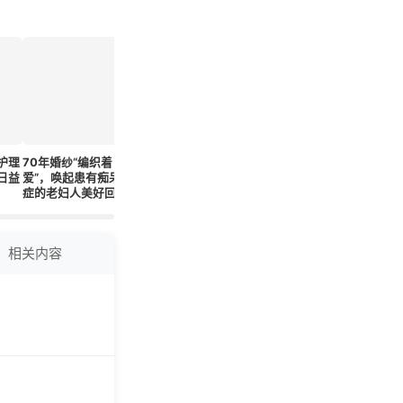
护理
70年婚纱“编织着
阿尔茨海默病与护理
巴西2000年至2022
班特里和
日益
爱”，唤起患有痴呆
成本：家庭面临日益
年期间按性别和年龄
蒂计划打
症的老妇人美好回忆
沉重的经济负担
组分析新冠疫情前后
症患者的
的心血管疾病亚组死
亡率
相关内容