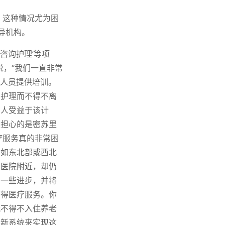
区，这种情况尤为困
导机构。
咨询护理’等项
说，“我们一直非常
理人员提供培训。
因护理而不得不离
万人受益于该计
更担心的是密苏里
疗服务真的非常困
比如东北部或西北
在医院附近，却仍
了一些进步，并将
获得医疗服务。你
就不得不入住养老
习新系统来实现这