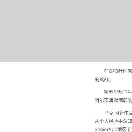
在OPB社区
的挑战。
密苏里州卫生
阿尔茨海默病影响运动
马克·阿普尔盖
从个人经验中深
SeniorAge地区老