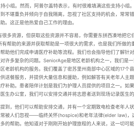
支持小组。然而，阿普尔盖特表示，有时很难填满这些支持小组
感到不堪重负并倾向于自我隔离，忽视了社区支持的机会，常常
帮助。这正是他热爱自己工作的理由。
有很多资源，但获取这些资源并不容易，你需要东拼西凑地把它
所有帮助的来源并获取帮助是一项很大的需求，也是我们所做的
，帮助他们完成申请医疗补助等流程。我们也会指导他们了解针
对许多复杂的问题。SeniorAge是地区老龄机构之一，我们是
区老龄机构的服务。我们覆盖了密苏里州南部中心区域的17个
提供送餐服务，并提供大量信息和援助，例如解答有关老年人主
医疗补助。患者陪伴计划是我们为护理人员提供的项目之一。如
医生办公室，我们可以安排交通并将志愿者送到现场记录医生的
还提到，他们可以帮助安排交通，并有一个定期致电检查老年人
被人们忽视——临终关怀(hospice)和老年法律(elder law
更多的帮助。他知道对于刚刚开始护理旅程的人来说，这一切可