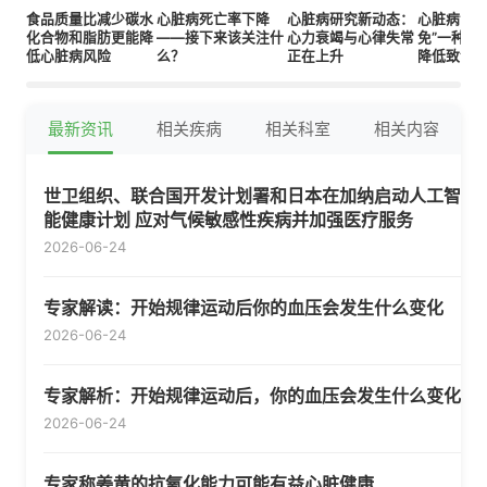
食品质量比减少碳水
心脏病死亡率下降
心脏病研究新动态：
心脏病专家
化合物和脂肪更能降
——接下来该关注什
心力衰竭与心律失常
免”一种特
低心脏病风险
么？
正在上升
降低致命
最新资讯
相关疾病
相关科室
相关内容
世卫组织、联合国开发计划署和日本在加纳启动人工智
能健康计划 应对气候敏感性疾病并加强医疗服务
2026-06-24
专家解读：开始规律运动后你的血压会发生什么变化
2026-06-24
专家解析：开始规律运动后，你的血压会发生什么变化
2026-06-24
专家称姜黄的抗氧化能力可能有益心脏健康