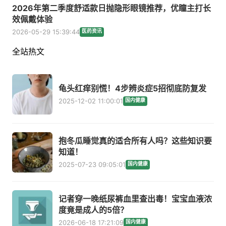
2026年第二季度舒适款日抛隐形眼镜推荐，优瞳主打长
效佩戴体验
2026-05-29 15:39:44
医药资讯
全站热文
龟头红痒别慌！4步辨炎症5招彻底防复发
2025-12-02 11:00:01
国内健康
抱冬瓜睡觉真的适合所有人吗？这些知识要
知道！
2025-07-23 09:05:01
国内健康
记者穿一晚纸尿裤血里查出毒！宝宝血液浓
度竟是成人的5倍？
2026-06-18 17:21:09
国内健康