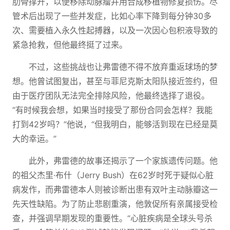
肋骨撑开，以便移除动脉瘤并用合成移植物修复损伤。尽
管术后出现了一些并发症，比如心率下降到每分钟30多
次、需要植入永久性起搏器，以及一次因心包积液导致的
紧急抢救，但他最终挺了过来。
不过，这些挑战也让弗雷德不得不放弃重返球场的梦
想。他曾试图复出，甚至与菲尼克斯太阳队接近签约，但
由于医疗团队无法完全排除风险，他最终选择了退役。
“有时候我会想，如果当时接受了那份合同会怎样？我能
打到42岁吗？”他说，“但我明白，能够活到现在已经是莫
大的幸运。”
此外，弗雷德的故事还揭示了一个家族遗传问题。他
的祖父杰里·布什（Jerry Bush）在62岁时死于疑似心脏
病发作，而弗雷德本人则被诊断出患有双叶主动脉瓣这一
先天性缺陷。为了防止悲剧重演，他敦促所有亲属接受检
查，并强调早期发现的重要性。“心脏疾病是全球头号杀