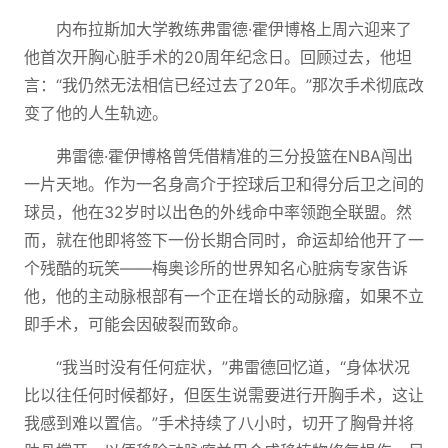
内布拉斯加大学教练弗雷德·霍伊博格上周六迎来了
他首次开胸心脏手术的20周年纪念日。回顾过去，他坦
言：“我仍然无法相信已经过去了20年。”那次手术彻底改
变了他的人生轨迹。
弗雷德·霍伊博格曾凭借精准的三分投篮在NBA闯出
一片天地。作为一名身高介于控球后卫和得分后卫之间的
球员，他在32岁时以出色的外线命中率领跑全联盟。然
而，就在他即将签下一份长期合同时，命运却给他开了一
个残酷的玩笑——梅奥诊所的世界知名心脏病专家告诉
他，他的主动脉根部有一个正在增长的动脉瘤，如果不立
即手术，可能会因破裂而致命。
“我当时没有任何症状，”弗雷德回忆道，“身体状况
比以往任何时候都好，但医生说需要进行开胸手术，这让
我感到难以置信。”手术持续了八小时，切开了胸骨并将